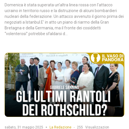
Domenica è stata superata un’altra linea rossa con l’attacco
ucraino in territorio russo e la distruzione di alcuni bombardieri
nucleari della federazione. Un attacco avvenuto il giorno prima dei
negoziati a Istanbul.E’ in atto un piano di riarmo della Gran
Bretagna e della Germania, ma il fronte dei cosiddetti
“volenterosi” potrebbe sfaldarsi d...
-
sabato, 31 maggio 2025
La Redazione
-
255
Visualizzazion