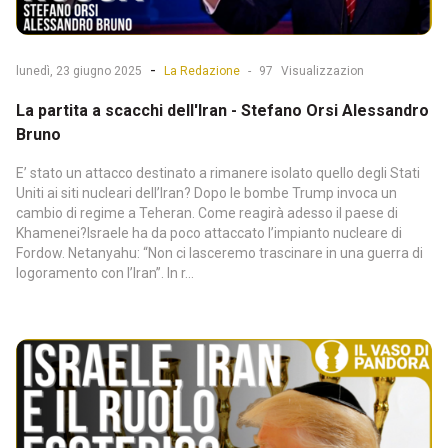
-
lunedì, 23 giugno 2025
La Redazione
-
97
Visualizzazion
La partita a scacchi dell'Iran - Stefano Orsi Alessandro
Bruno
E’ stato un attacco destinato a rimanere isolato quello degli Stati
Uniti ai siti nucleari dell’Iran? Dopo le bombe Trump invoca un
cambio di regime a Teheran. Come reagirà adesso il paese di
Khamenei?Israele ha da poco attaccato l’impianto nucleare di
Fordow. Netanyahu: “Non ci lasceremo trascinare in una guerra di
logoramento con l’Iran”. In r...