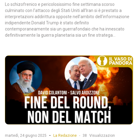
Lo schizofrenico e pericolosissimo fine settimana scorso
culminato con l’attacco degli Stati Uniti all’Iran si è prestato a
interpretazioni addirittura opposte nell’ambito dell’informazione
indipendente.Donald Trump è stato definito
contemporaneamente sia un guerrafondaio che ha innescato
definitivamente la guerra planetaria sia un fine stratega...
-
martedì, 24 giugno 2025
La Redazione
-
38
Visualizzazion