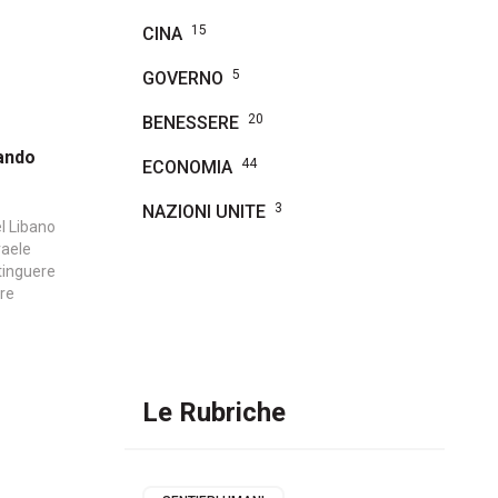
15
CINA
5
GOVERNO
20
BENESSERE
mando
44
ECONOMIA
3
NAZIONI UNITE
el Libano
raele
stinguere
ere
Le Rubriche