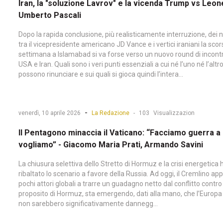
Iran, la "soluzione Lavrov" e la vicenda Trump vs Leone
Umberto Pascali
Dopo la rapida conclusione, più realisticamente interruzione, dei 
tra il vicepresidente americano JD Vance e i vertici iraniani la sco
settimana a Islamabad si va forse verso un nuovo round di incontr
USA e Iran. Quali sono i veri punti essenziali a cui né l’uno né l’altr
possono rinunciare e sui quali si gioca quindi l’intera...
-
venerdì, 10 aprile 2026
La Redazione
-
103
Visualizzazion
Il Pentagono minaccia il Vaticano: “Facciamo guerra a 
vogliamo” - Giacomo Maria Prati, Armando Savini
La chiusura selettiva dello Stretto di Hormuz e la crisi energetica
ribaltato lo scenario a favore della Russia. Ad oggi, il Cremlino app
pochi attori globali a trarre un guadagno netto dal conflitto contro 
proposito di Hormuz, sta emergendo, dati alla mano, che l’Europa e 
non sarebbero significativamente dannegg...