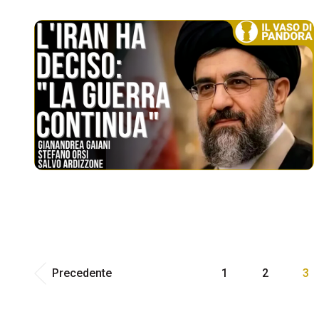
Precedente
1
2
3