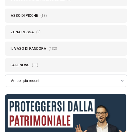
ASSO DI PICCHE
(18)
ZONA ROSSA
(9)
IL VASO DI PANDORA
(132)
FAKE NEWS
(11)