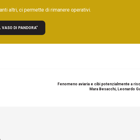
nti altri, ci permette di rimanere operativi.
L VASO DI PANDORA"
Fenomeno aviaria e cibi potenzialmente a risc
Mara Besacchi, Leonardo G
e