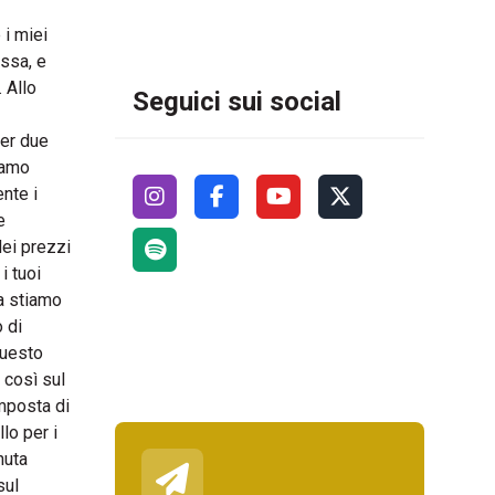
 i miei
essa, e
 Allo
Seguici sui social
per due
iamo
nte i
e
dei prezzi
i tuoi
sa stiamo
 di
Questo
 così sul
mposta di
lo per i
nuta
sul