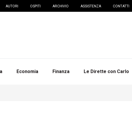
AUTORI
OSPITI
ARCHIVIO
ASSISTENZA
CONTATTI
na
Economia
Finanza
Le Dirette con Carlo