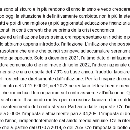
a sono al sicuro e in più rendono di anno in anno e vedo crescere
po oggi la situazione è definitivamente cambiata, non è più la st
i e poi di una migliore (e più aggiornata) educazione finanziaria.
ntonati in conti correnti che se prima della crisi economica
zie ad un’inflazione bassissima, ora rappresentano un rischio e 
lo abbiamo appena introdotto: l’inflazione. L’inflazione che poss
 rasoterra che era e che quindi spingeva ad accumulare serename
mente galoppando. Solo a dicembre 2021, l’ultimo dato di inflazion
ittura comunicato che nel mese di luglio 2022, l’indice nazionale 
nsile e una crescita del 7,9% su base annua. Tradotto: lasciare 
i rosicchiare direttamente dall’inflazione. Per farti capire di co
sul conto nel 2012 6.000€, nel 2022 ne restano letteralmente meno
che rosicchia il tuo risparmio sul conto assieme all’inflazione. 
 al conto. Il secondo motivo per cui rischi a lasciare i tuoi soldi
l mantenimento del conto stesso. Partiamo dalle imposte. C’è l’i
 a 5.000€ l’imposta è attualmente pari a 34,20€. L’imposta di bol
uro l’anno, indipendentemente dal saldo medio annuale. C’è la rite
e che a, partire dal 01/07/2014, è del 26%. C’è l’imposta di bollo 