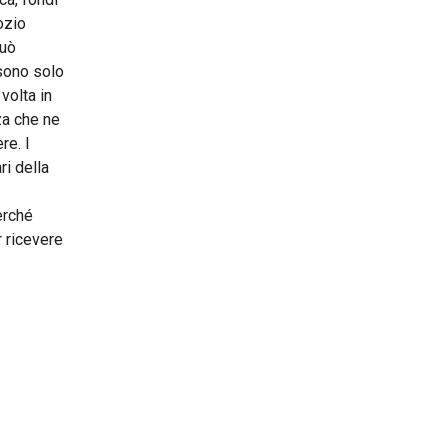
ozio
può
 sono solo
volta in
za che ne
re. I
ri della
erché
r ricevere