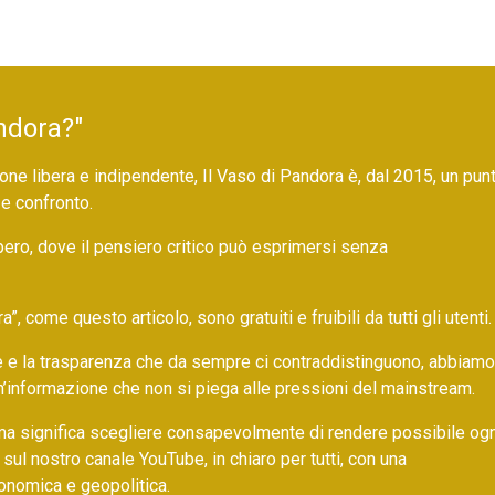
ndora?"
ne libera e indipendente, Il Vaso di Pandora è, dal 2015, un pun
 e confronto.
bero, dove il pensiero critico può esprimersi senza
 come questo articolo, sono gratuiti e fruibili da tutti gli utenti.
ore e la trasparenza che da sempre ci contraddistinguono, abbiamo
un’informazione che non si piega alle pressioni del mainstream.
ma significa scegliere consapevolmente di rendere possibile ogn
 sul nostro canale YouTube, in chiaro per tutti, con una
onomica e geopolitica.