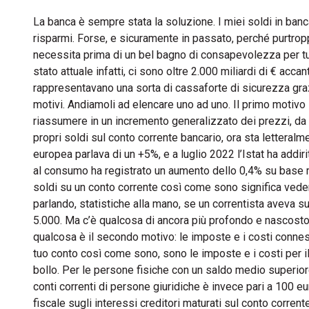
La banca è sempre stata la soluzione. I miei soldi in banc
risparmi. Forse, e sicuramente in passato, perché purtrop
necessita prima di un bel bagno di consapevolezza per tutt
stato attuale infatti, ci sono oltre 2.000 miliardi di € acca
rappresentavano una sorta di cassaforte di sicurezza gra
motivi. Andiamoli ad elencare uno ad uno. Il primo motivo 
riassumere in un incremento generalizzato dei prezzi, da
propri soldi sul conto corrente bancario, ora sta letteral
europea parlava di un +5%, e a luglio 2022 l’Istat ha addir
al consumo ha registrato un aumento dello 0,4% su base me
soldi su un conto corrente così come sono significa vederl
parlando, statistiche alla mano, se un correntista aveva 
5.000. Ma c’è qualcosa di ancora più profondo e nascosto 
qualcosa è il secondo motivo: le imposte e i costi connessi
tuo conto così come sono, sono le imposte e i costi per i
bollo. Per le persone fisiche con un saldo medio superiore
conti correnti di persone giuridiche è invece pari a 100 e
fiscale sugli interessi creditori maturati sul conto corrent