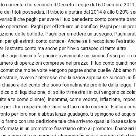
onto corrente che secondo il Decreto Legge del 6 Dicembre 2011,
 dei titoli posseduti. Il tributo a partire dal 2014 è allo 0,20% s
 variabili che paghi per avere il tuo benedetto conto corrente banc
le operazioni. Paghi per effettuare un bonifico. Paghi per un pre
iazione delle bollette. Paghi per emettere un assegno. Paghi pra
per gli estratti conto cartacei. Anche se ti recapitano l’estratto
r l’estratto conto ma anche per l’invio cartaceo di tante altre
ché ogni banca ti fa pagare ovviamente un canone fisso per il c
) numero di operazioni comprese nel prezzo. Il tuo conto quindi no
ncomat che molte volte vengono pagate anche quelle. Abbiamo fi
strale, ovvero l’interesse che la banca applica se si ricorri al fi
di chiusura del conto che sono formalmente proibite dalla legge. F
ica o di liquidazione, di solito trimestrali in cui vengono calcola
uite a te come cliente). Insomma, come vedete, inflazione, impos
e per i tuoi risparmi che lasci sul tuo conto corrente. E allora co
n conto per loro non è abbastanza guadagno, ti spingono ad acquis
 e lo fanno con una dedizione tale che arrivano quasi all’ossession
sformata in un promotore finanziario oltre ai promotori finanziari 
un giorno sì e un giorno sì, strumenti finanziari emessi dalla ban