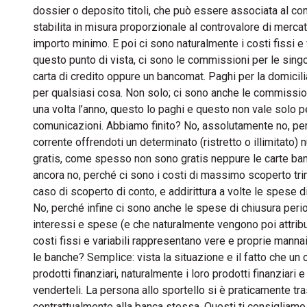
dossier o deposito titoli, che può essere associata al c
stabilita in misura proporzionale al controvalore di mercato
importo minimo. E poi ci sono naturalmente i costi fissi e
questo punto di vista, ci sono le commissioni per le singo
carta di credito oppure un bancomat. Paghi per la domicil
per qualsiasi cosa. Non solo; ci sono anche le commissioni 
una volta l’anno, questo lo paghi e questo non vale solo pe
comunicazioni. Abbiamo finito? No, assolutamente no, per
corrente offrendoti un determinato (ristretto o illimitato
gratis, come spesso non sono gratis neppure le carte ba
ancora no, perché ci sono i costi di massimo scoperto trime
caso di scoperto di conto, e addirittura a volte le spese 
No, perché infine ci sono anche le spese di chiusura period
interessi e spese (e che naturalmente vengono poi attrib
costi fissi e variabili rappresentano vere e proprie mannai
le banche? Semplice: vista la situazione e il fatto che u
prodotti finanziari, naturalmente i loro prodotti finanziari
venderteli. La persona allo sportello si è praticamente tra
contrattualmente alla banca stessa. Questi ti consigliamo, 