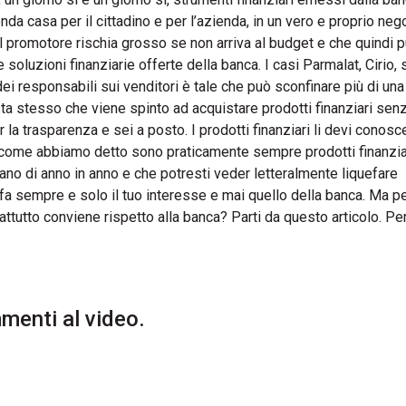
da casa per il cittadino e per l’azienda, in un vero e proprio neg
il promotore rischia grosso se non arriva al budget e che quindi 
oluzioni finanziarie offerte della banca. I casi Parmalat, Cirio,
i responsabili sui venditori è tale che può sconfinare più di una 
sta stesso che viene spinto ad acquistare prodotti finanziari sen
la trasparenza e sei a posto. I prodotti finanziari li devi conosce
. E come abbiamo detto sono praticamente sempre prodotti finanzia
no di anno in anno e che potresti veder letteralmente liquefare
 fa sempre e solo il tuo interesse e mai quello della banca. Ma p
ttutto conviene rispetto alla banca? Parti da questo articolo. Pe
enti al video.