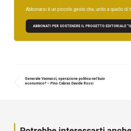
Abbonarsi è un piccolo gesto che, unito a quello di ta
ABBONATI PER SOSTENERE IL PROGETTO EDITORIALE "I
Generale Vannacci, operazione politica nel buio
economico? – Pino Cabras Davide Rossi
Potrebbe interessarti anch