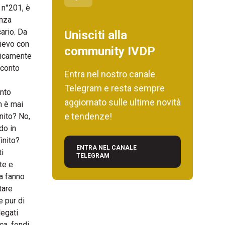
 n°201, è
enza
ario. Da
Unisciti alla
lievo con
community IVDP
ticamente
 conto
Entra nel nostro canale
Telegram e resta sempre
onto
aggiornato sulle ultime novità
n è mai
e tendenze!
nito? No,
do in
inito?
ENTRA NEL CANALE
ti
TELEGRAM
te e
sa fanno
tare
e pur di
legati
ca, fondi