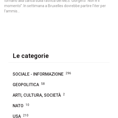
tornano alla carica sulla ratifica del MES. Giorgetti “Non è il
momento”. In settimana a Bruxelles dovrebbe partire l’iter per
l’ammis...
Le categorie
296
SOCIALE - INFORMAZIONE
58
GEOPOLITICA
2
ARTI, CULTURA, SOCIETÀ
10
NATO
210
USA