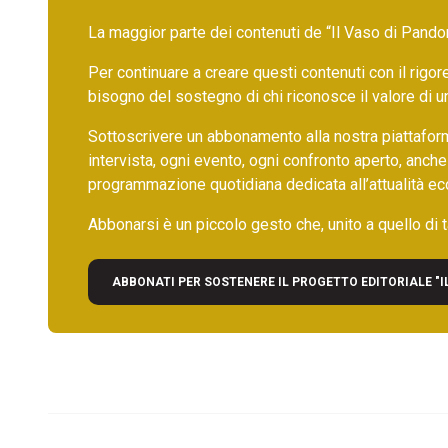
La maggior parte dei contenuti de “Il Vaso di Pandora”,
Per continuare a creare questi contenuti con il rig
bisogno del sostegno di chi riconosce il valore di 
Sottoscrivere un abbonamento alla nostra piattafor
intervista, ogni evento, ogni confronto aperto, anche
programmazione quotidiana dedicata all’attualità ec
Abbonarsi è un piccolo gesto che, unito a quello di ta
ABBONATI PER SOSTENERE IL PROGETTO EDITORIALE "I