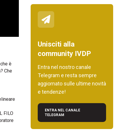
Unisciti alla
community IVDP
 che è
Entra nel nostro canale
a? Che
Telegram e resta sempre
aggiornato sulle ultime novità
e tendenze!
elineare
ENTRA NEL CANALE
IL FILO
TELEGRAM
oratore