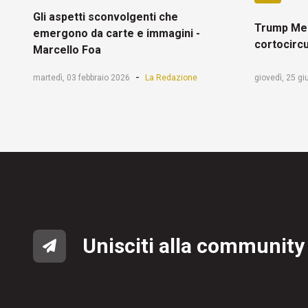
Gli aspetti sconvolgenti che
Trump Mel
emergono da carte e immagini -
cortocircu
Marcello Foa
-
martedì, 03 febbraio 2026
La Redazione
giovedì, 25 g
Unisciti alla community