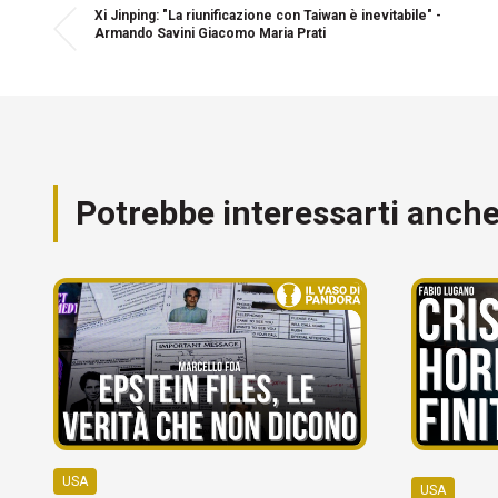
Xi Jinping: "La riunificazione con Taiwan è inevitabile" -
Armando Savini Giacomo Maria Prati
Potrebbe interessarti anch
USA
USA