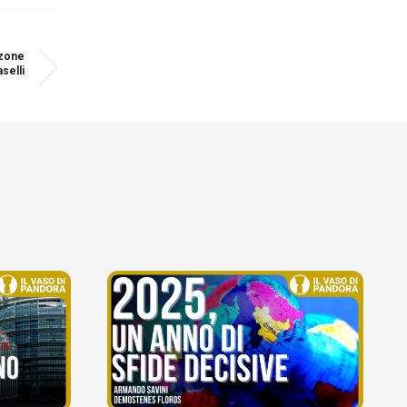
zzone
selli