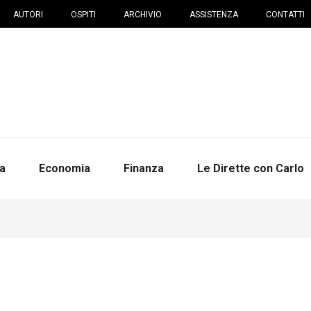
AUTORI
OSPITI
ARCHIVIO
ASSISTENZA
CONTATTI
na
Economia
Finanza
Le Dirette con Carlo