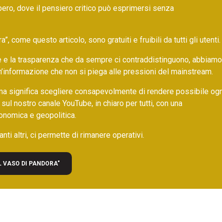
bero, dove il pensiero critico può esprimersi senza
 come questo articolo, sono gratuiti e fruibili da tutti gli utenti.
ore e la trasparenza che da sempre ci contraddistinguono, abbiamo
un’informazione che non si piega alle pressioni del mainstream.
ma significa scegliere consapevolmente di rendere possibile ogn
 sul nostro canale YouTube, in chiaro per tutti, con una
onomica e geopolitica.
nti altri, ci permette di rimanere operativi.
L VASO DI PANDORA"