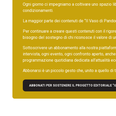
Ogni giorno ci impegniamo a coltivare uno spazio li
condizionamenti.
La maggior parte dei contenuti de “Il Vaso di Pandora”,
Per continuare a creare questi contenuti con il rig
bisogno del sostegno di chi riconosce il valore di 
Sottoscrivere un abbonamento alla nostra piattafor
intervista, ogni evento, ogni confronto aperto, anche
programmazione quotidiana dedicata all’attualità ec
Abbonarsi è un piccolo gesto che, unito a quello di ta
ABBONATI PER SOSTENERE IL PROGETTO EDITORIALE "I