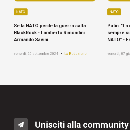
NATO
NATO
Se la NATO perde la guerra salta
Putin: "La
BlackRock - Lamberto Rimondini
sempre su
Armando Savini
NATO" - F
-
venerdì, 20 settembre 2024
La Redazione
venerdì, 07 g
Unisciti alla community