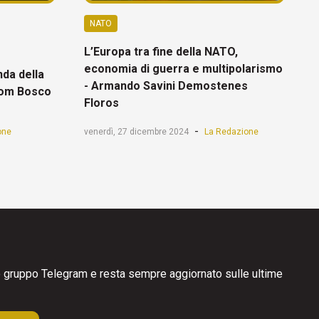
NATO
L’Europa tra fine della NATO,
economia di guerra e multipolarismo
da della
- Armando Savini Demostenes
Tom Bosco
Floros
-
one
venerdì, 27 dicembre 2024
La Redazione
ro gruppo Telegram e resta sempre aggiornato sulle ultime