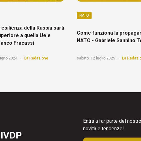
NATO
 resilienza della Russia sarà
Come funziona la propagan
periore a quella Ue e
NATO - Gabriele Sannino 
ranco Fracassi
-
-
iugno 2024
La Redazione
sabato, 12 luglio 2025
La Redazi
Entra a far parte del nost
novità e tendenze!
 IVDP