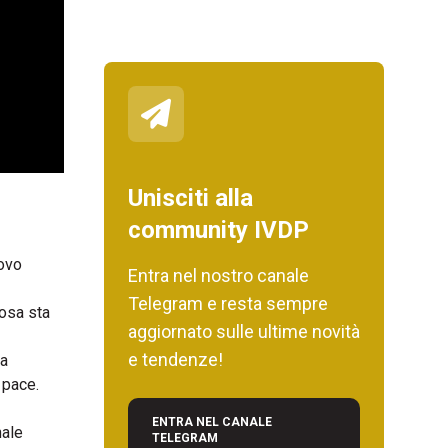
Unisciti alla
community IVDP
uovo
Entra nel nostro canale
Telegram e resta sempre
cosa sta
aggiornato sulle ultime novità
e tendenze!
La
 pace.
ENTRA NEL CANALE
nale
TELEGRAM