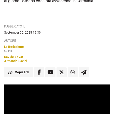
al giorno". Stessa cosa sta avvenendo in Germania.
PUBBLICATO IL
September 05, 2025 19:30
AUTORE
La Redazione
OSPITI
Davide Lovat
Armando Savini
Copia link