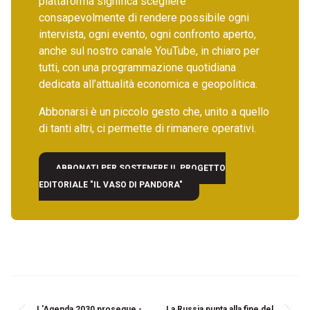
piattaforma significa scegliere
consapevolmente di rendere possibile ogni
intervista, ogni evento, ogni confronto aperto,
anche sul nostro canale YouTube, in chiaro per
tutti, con una programmazione quotidiana
dedicata all’attualità economica e geopolitica.
Abbonarsi è un piccolo gesto che, unito a quello
di tanti altri, ci permette di rimanere operativi.
ABBONATI PER SOSTENERE IL PROGETTO
EDITORIALE "IL VASO DI PANDORA"
L'Agenda 2030 prosegue -
La Russia punta alla fine del