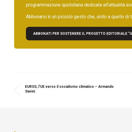
programmazione quotidiana dedicata all’attualità ec
Abbonarsi è un piccolo gesto che, unito a quello di ta
ABBONATI PER SOSTENERE IL PROGETTO EDITORIALE "I
EURSS, l’UE verso il socialismo climatico – Armando
Savini