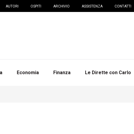
AUTORI
OSPITI
ARCHIVIO
ASSISTENZA
CONTATTI
na
Economia
Finanza
Le Dirette con Carlo