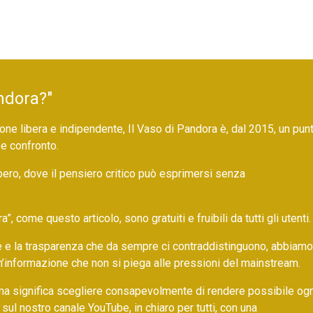
ndora?"
ne libera e indipendente, Il Vaso di Pandora è, dal 2015, un pun
 e confronto.
bero, dove il pensiero critico può esprimersi senza
 come questo articolo, sono gratuiti e fruibili da tutti gli utenti.
ore e la trasparenza che da sempre ci contraddistinguono, abbiamo
un’informazione che non si piega alle pressioni del mainstream.
ma significa scegliere consapevolmente di rendere possibile ogn
 sul nostro canale YouTube, in chiaro per tutti, con una