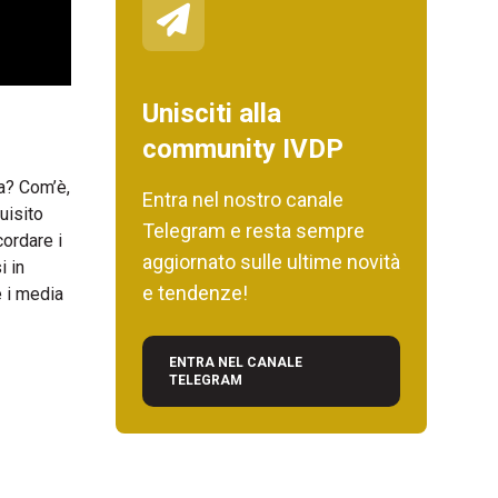
Unisciti alla
community IVDP
a? Com’è,
Entra nel nostro canale
uisito
Telegram e resta sempre
ordare i
aggiornato sulle ultime novità
i in
e tendenze!
e i media
ENTRA NEL CANALE
TELEGRAM