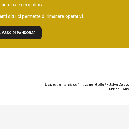
onomica e geopolitica.
nti altri, ci permette di rimanere operativi.
L VASO DI PANDORA"
Usa, retromarcia definitiva nel Golfo? - Salvo Ardi
Enrico Toma