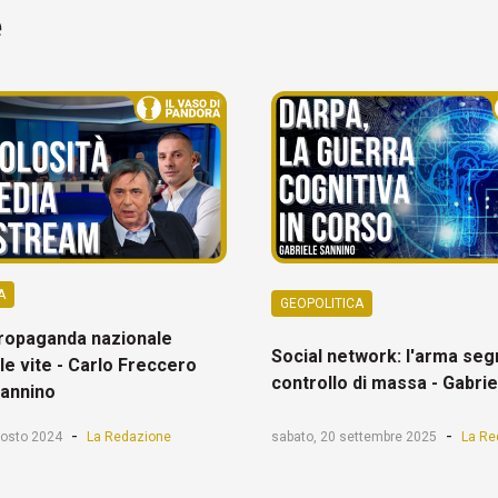
e
A
GEOPOLITICA
ropaganda nazionale
Social network: l'arma seg
le vite - Carlo Freccero
controllo di massa - Gabri
Sannino
-
-
gosto 2024
La Redazione
sabato, 20 settembre 2025
La Re