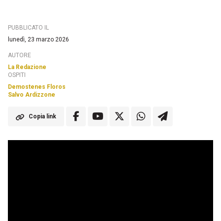
PUBBLICATO IL
lunedì, 23 marzo 2026
AUTORE
La Redazione
OSPITI
Demostenes Floros
Salvo Ardizzone
Copia link