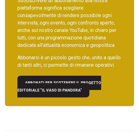
Sottoscrivere un abbonamento alla nostra
piattaforma significa scegliere
consapevolmente di rendere possibile ogni
intervista, ogni evento, ogni confronto aperto,
anche sul nostro canale YouTube, in chiaro per
tutti, con una programmazione quotidiana
dedicata all’attualità economica e geopolitica.
Abbonarsi è un piccolo gesto che, unito a quello
di tanti altri, ci permette di rimanere operativi.
ABBONATI PER SOSTENERE IL PROGETTO
EDITORIALE "IL VASO DI PANDORA"