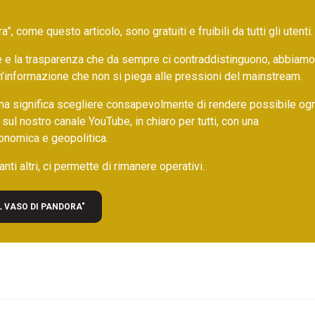
 come questo articolo, sono gratuiti e fruibili da tutti gli utenti.
ore e la trasparenza che da sempre ci contraddistinguono, abbiamo
un’informazione che non si piega alle pressioni del mainstream.
ma significa scegliere consapevolmente di rendere possibile ogn
 sul nostro canale YouTube, in chiaro per tutti, con una
onomica e geopolitica.
nti altri, ci permette di rimanere operativi.
L VASO DI PANDORA"