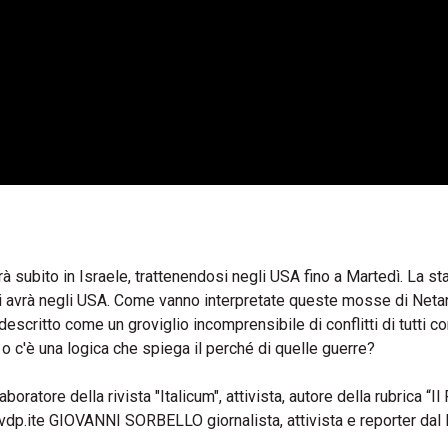
rà subito in Israele, trattenendosi negli USA fino a Martedì. La s
tri avrà negli USA. Come vanno interpretate queste mosse di Net
critto come un groviglio incomprensibile di conflitti di tutti con
o o c'è una logica che spiega il perché di quelle guerre?
atore della rivista "Italicum", attivista, autore della rubrica “Il 
dp.it
e GIOVANNI SORBELLO giornalista, attivista e reporter dal 