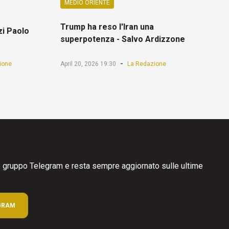
MEDIO ORIENTE
Trump ha reso l'Iran una
zi Paolo
superpotenza - Salvo Ardizzone
-
ione
April 20, 2026 19:30
La Redazione
ro gruppo Telegram e resta sempre aggiornato sulle ultime
GRAM