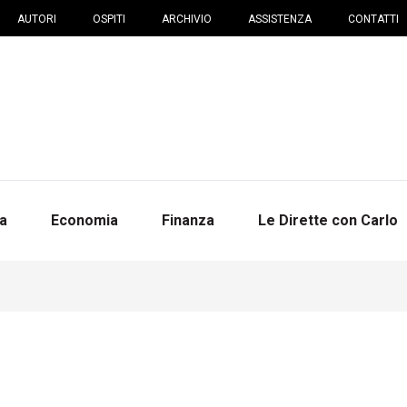
AUTORI
OSPITI
ARCHIVIO
ASSISTENZA
CONTATTI
na
Economia
Finanza
Le Dirette con Carlo