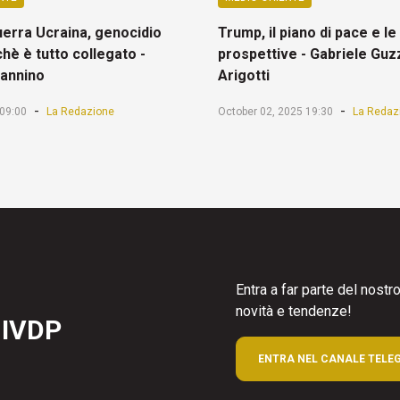
uerra Ucraina, genocidio
Trump, il piano di pace e le
hè è tutto collegato -
prospettive - Gabriele Guz
Sannino
Arigotti
-
-
09:00
La Redazione
October 02, 2025 19:30
La Redaz
Entra a far parte del nost
novità e tendenze!
 IVDP
ENTRA NEL CANALE TELE