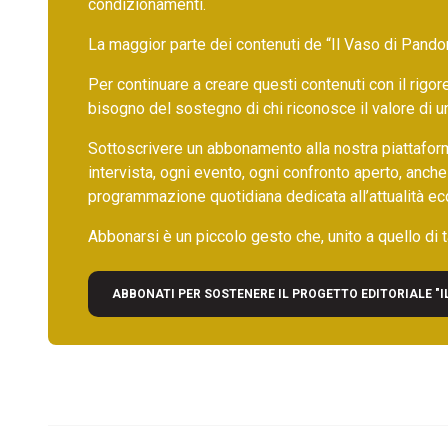
condizionamenti.
La maggior parte dei contenuti de “Il Vaso di Pandora”,
Per continuare a creare questi contenuti con il rig
bisogno del sostegno di chi riconosce il valore di 
Sottoscrivere un abbonamento alla nostra piattafor
intervista, ogni evento, ogni confronto aperto, anche
programmazione quotidiana dedicata all’attualità ec
Abbonarsi è un piccolo gesto che, unito a quello di ta
ABBONATI PER SOSTENERE IL PROGETTO EDITORIALE "I