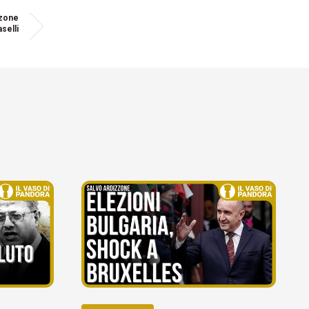
zzone
selli