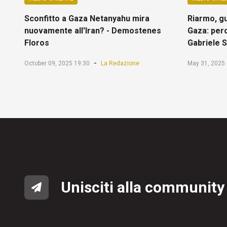
Sconfitto a Gaza Netanyahu mira
Riarmo, g
nuovamente all'Iran? - Demostenes
Gaza: perc
Floros
Gabriele 
-
October 09, 2025 19:30
La Redazione
May 31, 2025 
Unisciti alla community