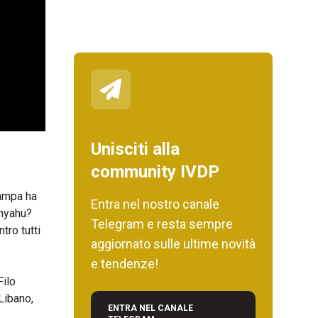
Unisciti alla
community IVDP
tampa ha
Entra nel nostro canale
anyahu?
Telegram e resta sempre
tro tutti
aggiornato sulle ultime novità
e tendenze!
Filo
Libano,
ENTRA NEL CANALE