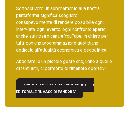
Sottoscrivere un abbonamento alla nostra
piattaforma significa scegliere
consapevolmente di rendere possibile ogni
intervista, ogni evento, ogni confronto aperto,
anche sul nostro canale YouTube, in chiaro per
tutti, con una programmazione quotidiana
dedicata all’attualità economica e geopolitica.
Abbonarsi è un piccolo gesto che, unito a quello
di tanti altri, ci permette di rimanere operativi.
ABBONATI PER SOSTENERE IL PROGETTO
EDITORIALE "IL VASO DI PANDORA"