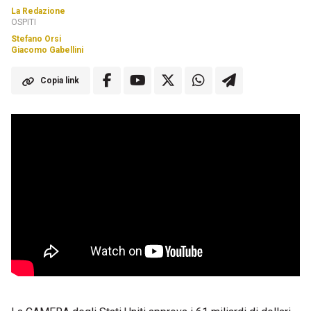
La Redazione
OSPITI
Stefano Orsi
Giacomo Gabellini
Copia link