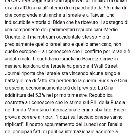
La CAMERA degli Stati Uniti approva i 61 miliardi di dollari
di aiuti all’Ucraina all’interno di un pacchetto da 95 miliardi
che comprende aiuti anche a Israele e a Taiwan. Una
indiscutibile vittoria di Biden che ha ricevuto il sostegno di
una componente dei parlamentari repubblicani. Medio
Oriente: è il mainstream occidentale stesso – più
precisamente quello israeliano e quello americano, non
quello europeo – a riconoscere che il conflitto per Israele è
andato male. Il quotidiano israeliano Haaretz scrive in
maniera lapidaria che Israele ha perso e il Wall Street
Journal riporta che Israele sta vincendo alcune singole
battaglie ma di fatto sta perdendo la guerra. Russia e Cina
crescono economicamente più del previsto La Cina
addirittura del 5,3% nel primo trimestre. Repubblica
costretta a riconoscere che le stime sul PIL della Russia
del Fondo Monetario Internazionale erano sballate. Biden
prova a correre ai ripari: “I dazi sull’acciaio cinese vanno
triplicati”. ll nostro appuntamento del Lunedì con l’analisi
dei principali fatti di politica internazionale assieme a