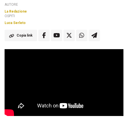
AUTORE
La Redazione
OSPITI
Luca Serleto
Copia link