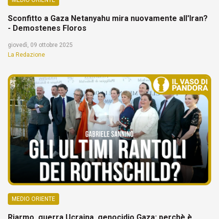
Sconfitto a Gaza Netanyahu mira nuovamente all'Iran?
- Demostenes Floros
giovedì, 09 ottobre 2025
La Redazione
MEDIO ORIENTE
Riarmo, guerra Ucraina, genocidio Gaza: perchè è