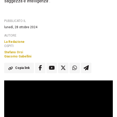
saggezza e intelligenza”.
PUBBLICATO IL
lunedì, 28 ottobre 2024
AUTORE
La Redazione
OSPITI
Stefano Orsi
Giacomo Gabellini
Copia link