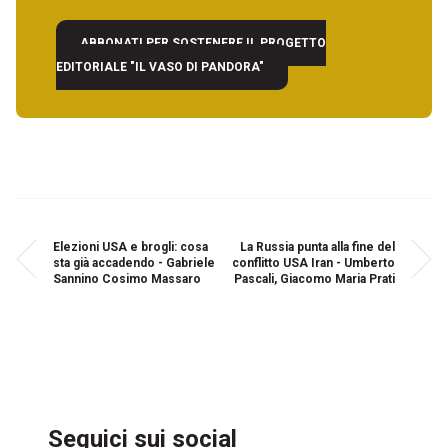
ABBONATI PER SOSTENERE IL PROGETTO
EDITORIALE "IL VASO DI PANDORA"
Elezioni USA e brogli: cosa
La Russia punta alla fine del
sta già accadendo - Gabriele
conflitto USA Iran - Umberto
Sannino Cosimo Massaro
Pascali, Giacomo Maria Prati
Seguici sui social