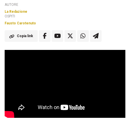
AUTORE
La Redazione
OSPITI
Fausto Carotenuto
Copia link