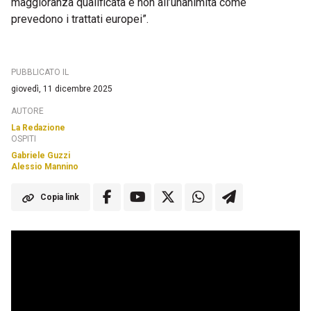
maggioranza qualificata e non all’unanimità come
prevedono i trattati europei”.
PUBBLICATO IL
giovedì, 11 dicembre 2025
AUTORE
La Redazione
OSPITI
Gabriele Guzzi
Alessio Mannino
Copia link