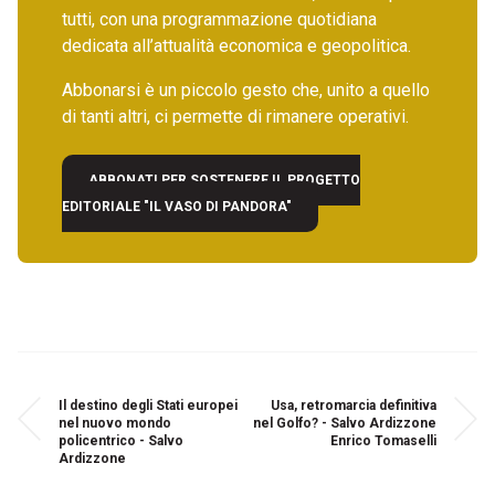
tutti, con una programmazione quotidiana
dedicata all’attualità economica e geopolitica.
Abbonarsi è un piccolo gesto che, unito a quello
di tanti altri, ci permette di rimanere operativi.
ABBONATI PER SOSTENERE IL PROGETTO
EDITORIALE "IL VASO DI PANDORA"
Il destino degli Stati europei
Usa, retromarcia definitiva
nel nuovo mondo
nel Golfo? - Salvo Ardizzone
policentrico - Salvo
Enrico Tomaselli
Ardizzone