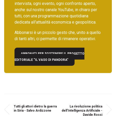
intervista, ogni evento, ogni confronto aperto,
anche sul nostro canale YouTube, in chiaro per
tutti, con una programmazione quotidiana
dedicata all’attualità economica e geopolitica.
Abbonarsi è un piccolo gesto che, unito a quello
di tanti altri, ci permette di rimanere operativi.
ABBONATI PER SOSTENERE IL PROGETTO
EDITORIALE "IL VASO DI PANDORA"
Tutti gli attori dietro la guerra
La rivoluzione politica
in Siria - Salvo Ardizzone
dell'Intelligenza Artificiale -
Davide Rossi