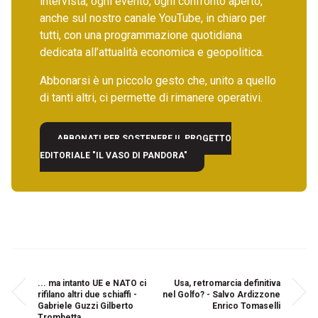
intervista, ogni evento, ogni confronto aperto,
anche sul nostro canale YouTube, in chiaro per
tutti, con una programmazione quotidiana
dedicata all’attualità economica e geopolitica.
Abbonarsi è un piccolo gesto che, unito a quello
di tanti altri, ci permette di rimanere operativi.
ABBONATI PER SOSTENERE IL PROGETTO
EDITORIALE "IL VASO DI PANDORA"
... ma intanto UE e NATO ci
Usa, retromarcia definitiva
rifilano altri due schiaffi -
nel Golfo? - Salvo Ardizzone
Gabriele Guzzi Gilberto
Enrico Tomaselli
Trombetta