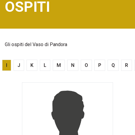
OSPITI
Gli ospiti del Vaso di Pandora
I
J
K
L
M
N
O
P
Q
R