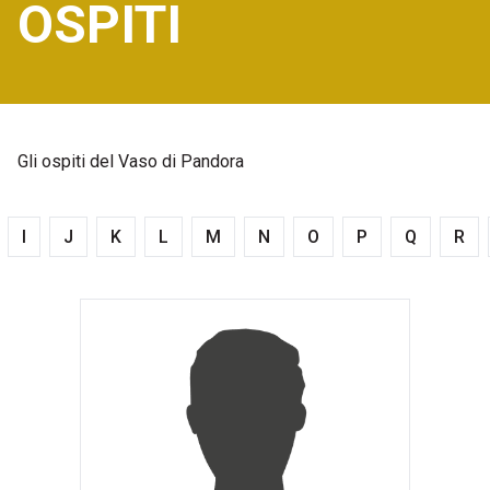
OSPITI
Gli ospiti del Vaso di Pandora
I
J
K
L
M
N
O
P
Q
R