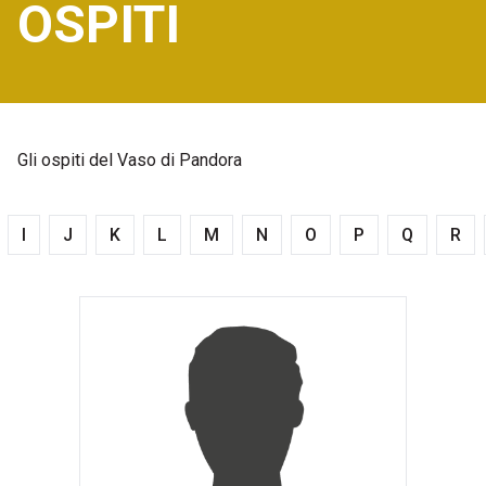
OSPITI
Gli ospiti del Vaso di Pandora
I
J
K
L
M
N
O
P
Q
R