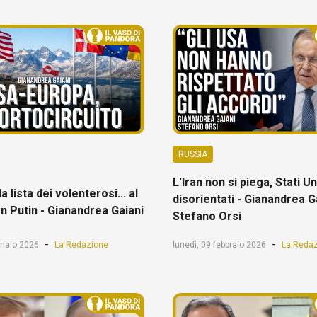
RUSSIA
L'Iran non si piega, Stati Un
la lista dei volenterosi... al
disorientati - Gianandrea G
n Putin - Gianandrea Gaiani
Stefano Orsi
-
-
nnaio 2026
La Redazione
lunedì, 09 febbraio 2026
La Reda