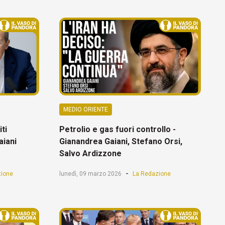
MEDIO ORIENTE
iti
Petrolio e gas fuori controllo -
aiani
Gianandrea Gaiani, Stefano Orsi,
Salvo Ardizzone
-
zione
lunedì, 09 marzo 2026
La Redazione