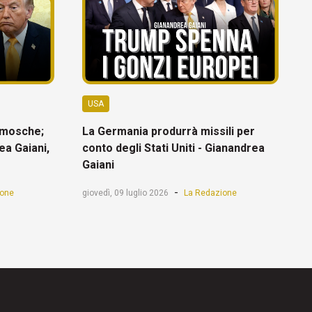
USA
 mosche;
La Germania produrrà missili per
rea Gaiani,
conto degli Stati Uniti - Gianandrea
Gaiani
-
ione
giovedì, 09 luglio 2026
La Redazione