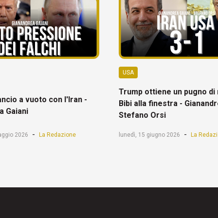
USA
Trump ottiene un pugno di
ancio a vuoto con l'Iran -
Bibi alla finestra - Gianand
a Gaiani
Stefano Orsi
-
-
aggio 2026
La Redazione
lunedì, 15 giugno 2026
La Redaz