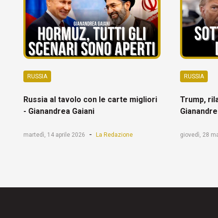
RUSSIA
RUSSIA
Russia al tavolo con le carte migliori
Trump, ril
- Gianandrea Gaiani
Gianandre
-
martedì, 14 aprile 2026
La Redazione
giovedì, 28 m