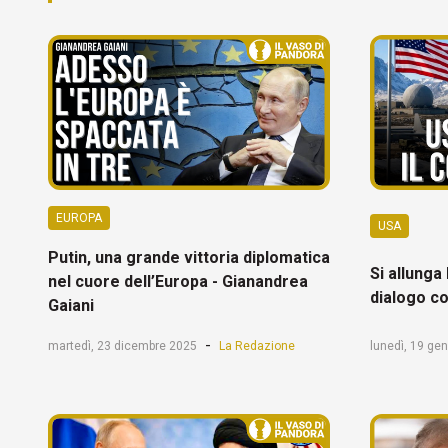
EUROPA
USA
Putin, una grande vittoria diplomatica
Si allunga 
nel cuore dell’Europa - Gianandrea
dialogo co
Gaiani
-
martedì, 23 dicembre 2025
La Redazione
lunedì, 19 ge