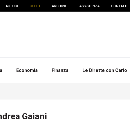
AUTORI
OSPITI
ARCHIVIO
ASSISTENZA
CONTATTI
na
Economia
Finanza
Le Dirette con Carlo
ndrea Gaiani