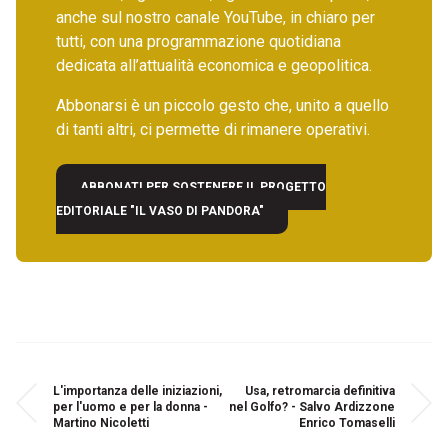
anche sul nostro canale YouTube, in chiaro per
tutti, con una programmazione quotidiana
dedicata all’attualità economica e geopolitica.
Abbonarsi è un piccolo gesto che, unito a quello
di tanti altri, ci permette di rimanere operativi.
ABBONATI PER SOSTENERE IL PROGETTO
EDITORIALE "IL VASO DI PANDORA"
L'importanza delle iniziazioni,
Usa, retromarcia definitiva
per l'uomo e per la donna -
nel Golfo? - Salvo Ardizzone
Martino Nicoletti
Enrico Tomaselli