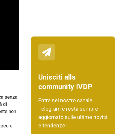
Unisciti alla
community IVDP
oca senza
Entra nel nostro canale
à di
Telegram e resta sempre
mente non
aggiornato sulle ultime novità
e tendenze!
opeo e