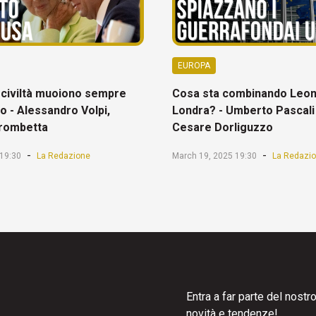
EUROPA
 civiltà muoiono sempre
Cosa sta combinando Leon
io - Alessandro Volpi,
Londra? - Umberto Pascali
Trombetta
Cesare Dorliguzzo
-
-
 19:30
La Redazione
March 19, 2025 19:30
La Redazi
Entra a far parte del nost
novità e tendenze!