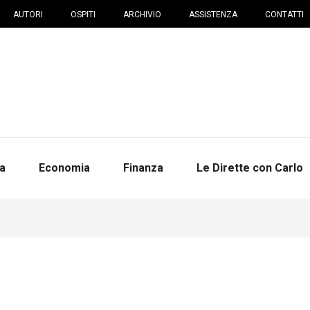
AUTORI
OSPITI
ARCHIVIO
ASSISTENZA
CONTATTI
na
Economia
Finanza
Le Dirette con Carlo