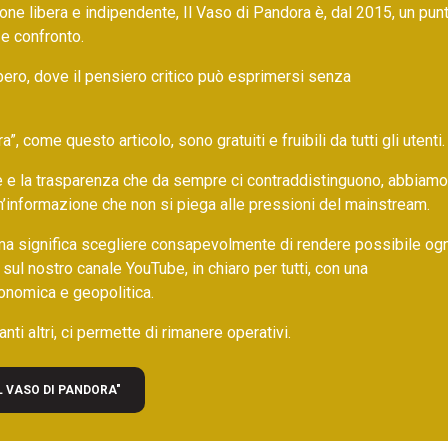
ne libera e indipendente, Il Vaso di Pandora è, dal 2015, un pun
 e confronto.
bero, dove il pensiero critico può esprimersi senza
 come questo articolo, sono gratuiti e fruibili da tutti gli utenti.
ore e la trasparenza che da sempre ci contraddistinguono, abbiamo
un’informazione che non si piega alle pressioni del mainstream.
ma significa scegliere consapevolmente di rendere possibile ogn
 sul nostro canale YouTube, in chiaro per tutti, con una
onomica e geopolitica.
nti altri, ci permette di rimanere operativi.
L VASO DI PANDORA"