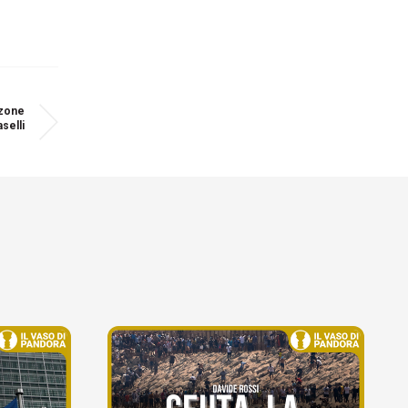
zzone
selli