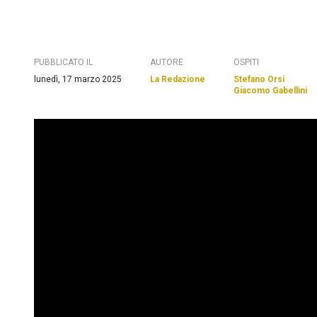
PUBBLICATO IL
AUTORE
OSPITI
lunedì, 17 marzo 2025
La Redazione
Stefano Orsi
Giacomo Gabellini