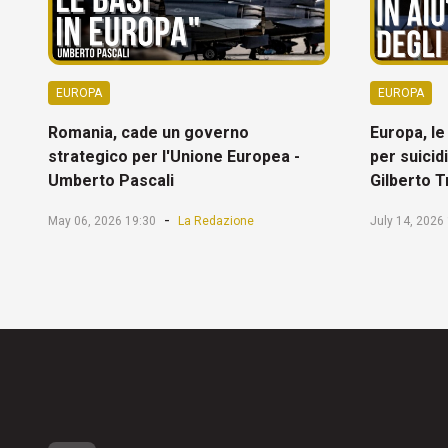
EUROPA
EUROPA
Romania, cade un governo
Europa, le
strategico per l'Unione Europea -
per suicid
Umberto Pascali
Gilberto 
-
May 06, 2026 19:30
La Redazione
July 14, 2026