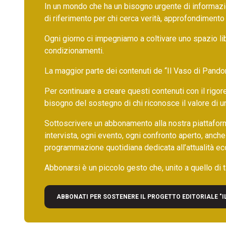
In un mondo che ha un bisogno urgente di informazio
di riferimento per chi cerca verità, approfondimento
Ogni giorno ci impegniamo a coltivare uno spazio li
condizionamenti.
La maggior parte dei contenuti de “Il Vaso di Pandora”,
Per continuare a creare questi contenuti con il rig
bisogno del sostegno di chi riconosce il valore di 
Sottoscrivere un abbonamento alla nostra piattafor
intervista, ogni evento, ogni confronto aperto, anche
programmazione quotidiana dedicata all’attualità ec
Abbonarsi è un piccolo gesto che, unito a quello di ta
ABBONATI PER SOSTENERE IL PROGETTO EDITORIALE "I