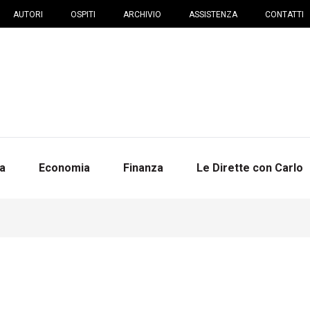
AUTORI
OSPITI
ARCHIVIO
ASSISTENZA
CONTATTI
na
Economia
Finanza
Le Dirette con Carlo