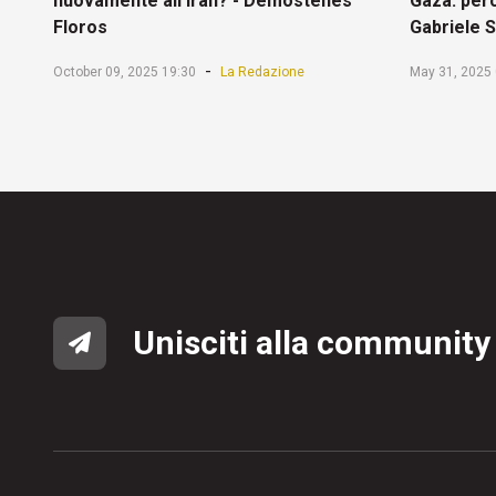
nuovamente all'Iran? - Demostenes
Gaza: perc
Floros
Gabriele 
-
October 09, 2025 19:30
La Redazione
May 31, 2025 
Unisciti alla community