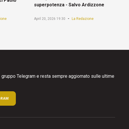
zi Paolo
superpotenza - Salvo Ardizzone
-
ione
April 20, 2026 19:30
La Redazione
ro gruppo Telegram e resta sempre aggiornato sulle ultime
GRAM