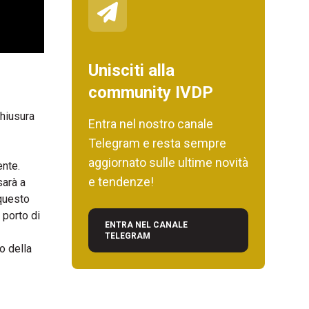
Unisciti alla
community IVDP
chiusura
Entra nel nostro canale
Telegram e resta sempre
aggiornato sulle ultime novità
ente.
e tendenze!
sarà a
 questo
 porto di
ENTRA NEL CANALE
TELEGRAM
o della