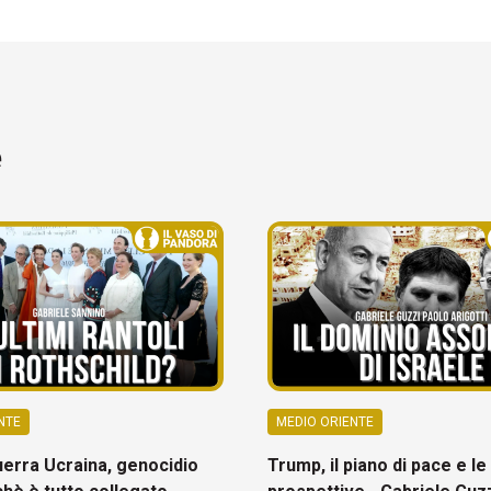
e
NTE
MEDIO ORIENTE
uerra Ucraina, genocidio
Trump, il piano di pace e le