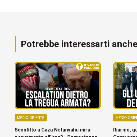
Potrebbe interessarti anch
MEDIO ORIENTE
MEDIO ORIE
Sconfitto a Gaza Netanyahu mira
Riarmo, g