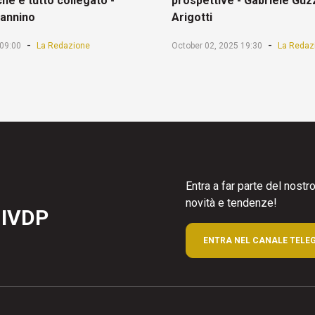
hè è tutto collegato -
prospettive - Gabriele Guz
Sannino
Arigotti
-
-
09:00
La Redazione
October 02, 2025 19:30
La Redaz
Entra a far parte del nost
novità e tendenze!
 IVDP
ENTRA NEL CANALE TELE