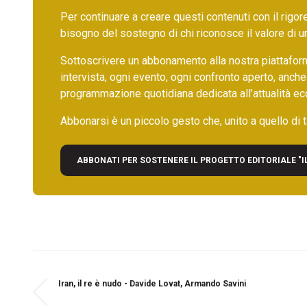
Per continuare a creare questi contenuti con il rig
bisogno del sostegno di chi riconosce il valore di 
Sottoscrivere un abbonamento alla nostra piattafor
intervista, ogni evento, ogni confronto aperto, anche
programmazione quotidiana dedicata all’attualità ec
Abbonarsi è un piccolo gesto che, unito a quello di ta
ABBONATI PER SOSTENERE IL PROGETTO EDITORIALE "I
Iran, il re è nudo - Davide Lovat, Armando Savini