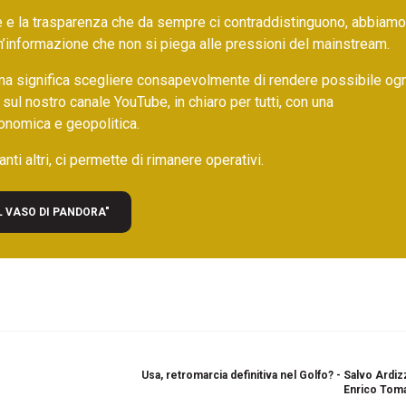
ore e la trasparenza che da sempre ci contraddistinguono, abbiamo
un’informazione che non si piega alle pressioni del mainstream.
ma significa scegliere consapevolmente di rendere possibile ogn
 sul nostro canale YouTube, in chiaro per tutti, con una
onomica e geopolitica.
nti altri, ci permette di rimanere operativi.
L VASO DI PANDORA"
Usa, retromarcia definitiva nel Golfo? - Salvo Ardi
Enrico Toma