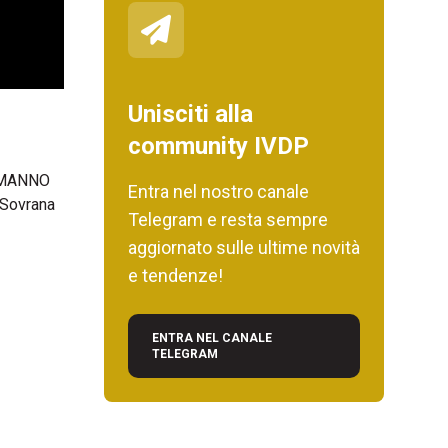
Unisciti alla
community IVDP
ALEMANNO
Entra nel nostro canale
 Sovrana
Telegram e resta sempre
aggiornato sulle ultime novità
e tendenze!
ENTRA NEL CANALE
TELEGRAM