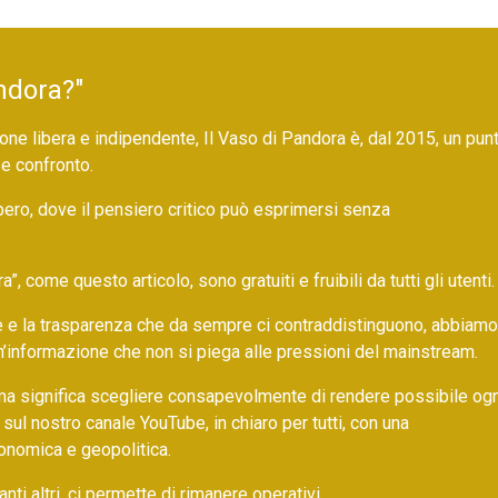
ndora?"
ne libera e indipendente, Il Vaso di Pandora è, dal 2015, un pun
 e confronto.
bero, dove il pensiero critico può esprimersi senza
 come questo articolo, sono gratuiti e fruibili da tutti gli utenti.
ore e la trasparenza che da sempre ci contraddistinguono, abbiamo
un’informazione che non si piega alle pressioni del mainstream.
ma significa scegliere consapevolmente di rendere possibile ogn
 sul nostro canale YouTube, in chiaro per tutti, con una
onomica e geopolitica.
nti altri, ci permette di rimanere operativi.