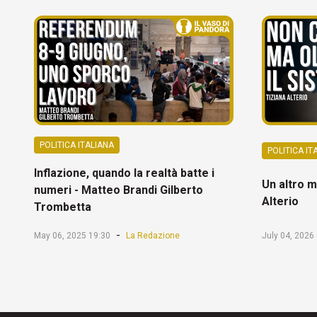
POLITICA ITALIANA
POLITICA IT
Inflazione, quando la realtà batte i
Un altro m
numeri - Matteo Brandi Gilberto
Alterio
Trombetta
-
May 06, 2025 19:30
La Redazione
July 04, 2026