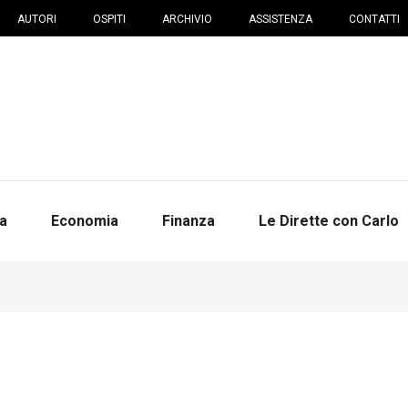
AUTORI
OSPITI
ARCHIVIO
ASSISTENZA
CONTATTI
na
Economia
Finanza
Le Dirette con Carlo