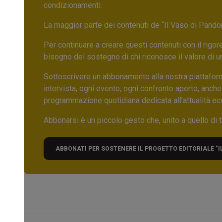
condizionamenti.
La maggior parte dei contenuti de “Il Vaso di Pandora”,
Per continuare a creare questi contenuti con il rig
bisogno del sostegno di chi riconosce il valore di 
Sottoscrivere un abbonamento alla nostra piattafor
intervista, ogni evento, ogni confronto aperto, anche
programmazione quotidiana dedicata all’attualità ec
Abbonarsi è un piccolo gesto che, unito a quello di ta
ABBONATI PER SOSTENERE IL PROGETTO EDITORIALE "I