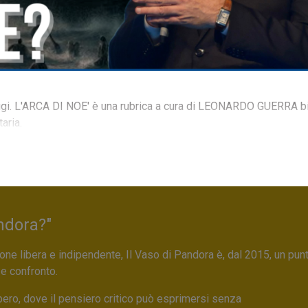
ggi. L'ARCA DI NOE' è una rubrica a cura di LEONARDO GUERRA b
taria.
ndora?"
ne libera e indipendente, Il Vaso di Pandora è, dal 2015, un pun
 e confronto.
bero, dove il pensiero critico può esprimersi senza