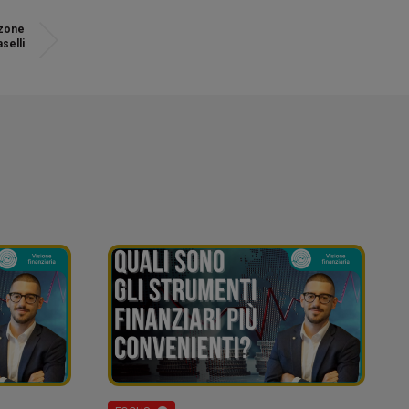
zzone
selli