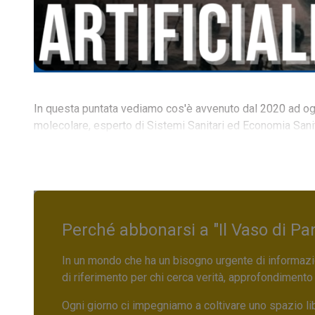
In questa puntata vediamo cos'è avvenuto dal 2020 ad o
molecolare, esperto di Sistemi Sanitari ed Economia Sani
Perché abbonarsi a "Il Vaso di Pa
In un mondo che ha un bisogno urgente di informazio
di riferimento per chi cerca verità, approfondimento
Ogni giorno ci impegniamo a coltivare uno spazio li