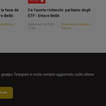
FOCUS
 la fase da
Ce l'avete richiesto: parliamo degli
re Bellò
ETF - Ettore Bellò
 e Federico
September 13, 2024
Ettore Bellò e Federico
-
12:30
Marcon
ro gruppo Telegram e resta sempre aggiornato sulle ultime
GRAM