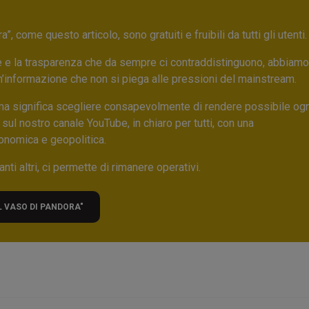
 come questo articolo, sono gratuiti e fruibili da tutti gli utenti.
ore e la trasparenza che da sempre ci contraddistinguono, abbiamo
un’informazione che non si piega alle pressioni del mainstream.
ma significa scegliere consapevolmente di rendere possibile ogn
 sul nostro canale YouTube, in chiaro per tutti, con una
onomica e geopolitica.
nti altri, ci permette di rimanere operativi.
L VASO DI PANDORA"