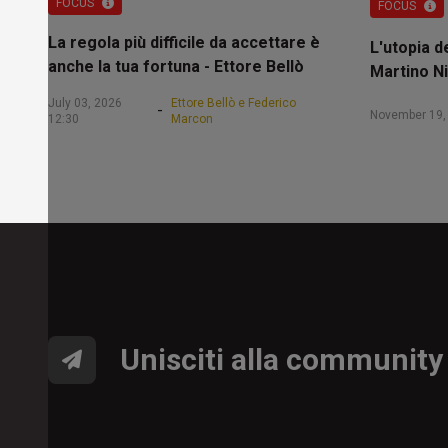
FOCUS
FOCUS
La regola più difficile da accettare è
L'utopia d
anche la tua fortuna - Ettore Bellò
Martino Ni
July 03, 2026
Ettore Bellò e Federico
-
November 19,
12:30
Marcon
Unisciti alla community