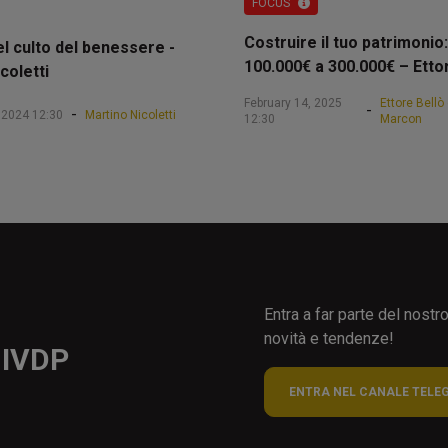
FOCUS
Costruire il tuo patrimonio:
el culto del benessere -
100.000€ a 300.000€ – Etto
coletti
February 14, 2025
Ettore Bellò
-
-
 2024 12:30
Martino Nicoletti
12:30
Marcon
Entra a far parte del nost
novità e tendenze!
 IVDP
ENTRA NEL CANALE TELE