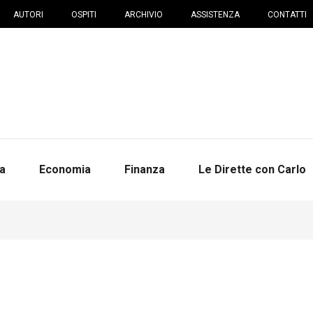
AUTORI
OSPITI
ARCHIVIO
ASSISTENZA
CONTATTI
na
Economia
Finanza
Le Dirette con Carlo