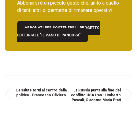
Abbonarsi è un piccolo gesto che, unito a quello
di tanti altri, ci permette di rimanere operativi.
ABBONATI PER SOSTENERE IL PROGETTO
EDITORIALE "IL VASO DI PANDORA"
La salute torni al centro della
La Russia punta alla fine del
politica - Francesco Oliviero
conflitto USA Iran - Umberto
Pascali, Giacomo Maria Prati