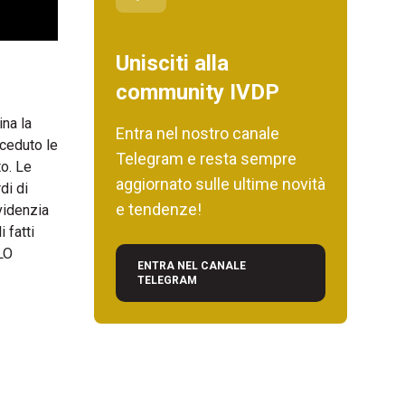
Unisciti alla
community IVDP
ina la
Entra nel nostro canale
eceduto le
Telegram e resta sempre
o. Le
aggiornato sulle ultime novità
di di
e tendenze!
evidenzia
 fatti
LO
ENTRA NEL CANALE
TELEGRAM