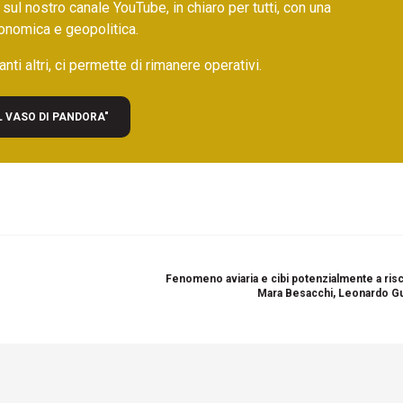
 sul nostro canale YouTube, in chiaro per tutti, con una
onomica e geopolitica.
nti altri, ci permette di rimanere operativi.
L VASO DI PANDORA"
Fenomeno aviaria e cibi potenzialmente a risc
Mara Besacchi, Leonardo G