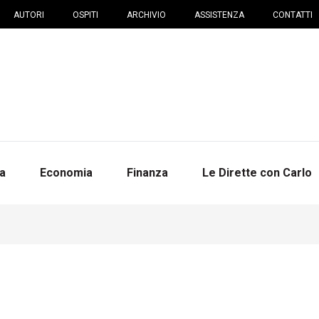
AUTORI
OSPITI
ARCHIVIO
ASSISTENZA
CONTATTI
na
Economia
Finanza
Le Dirette con Carlo