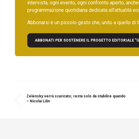
intervista, ogni evento, ogni confronto aperto, anche
programmazione quotidiana dedicata all’attualità ec
Abbonarsi è un piccolo gesto che, unito a quello di ta
ABBONATI PER SOSTENERE IL PROGETTO EDITORIALE "I
Zelensky verrà scaricato; resta solo da stabilire quando
– Nicolai Lilin