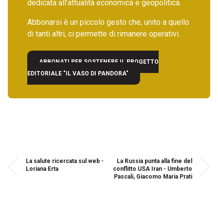
dedicata all’attualità economica e geopolitica.
Abbonarsi è un piccolo gesto che, unito a quello
di tanti altri, ci permette di rimanere operativi.
ABBONATI PER SOSTENERE IL PROGETTO
EDITORIALE "IL VASO DI PANDORA"
La salute ricercata sul web -
La Russia punta alla fine del
Loriana Erta
conflitto USA Iran - Umberto
Pascali, Giacomo Maria Prati