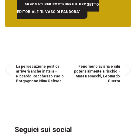
ABBONATI PER SOSTENERE IL PROGETTO
EDITORIALE "IL VASO DI PANDORA"
La persecuzione politica
Fenomeno aviaria e cibi
arriverà anche in Italia –
potenzialmente a rischio -
Riccardo Rocchesso Paolo
Mara Besacchi, Leonardo
Borgognone Nina Geltser
Guerra
Seguici sui social