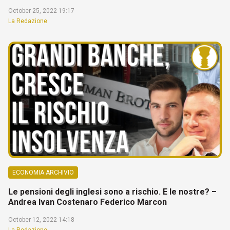
October 25, 2022 19:17
La Redazione
ECONOMIA ARCHIVIO
Le pensioni degli inglesi sono a rischio. E le nostre? –
Andrea Ivan Costenaro Federico Marcon
October 12, 2022 14:18
La Redazione