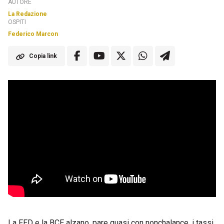
AUTORE
La Redazione
OSPITI
Federico Marcon
Copia link
La FED e la BCE alzano, pare quasi con nonchalance, i tassi