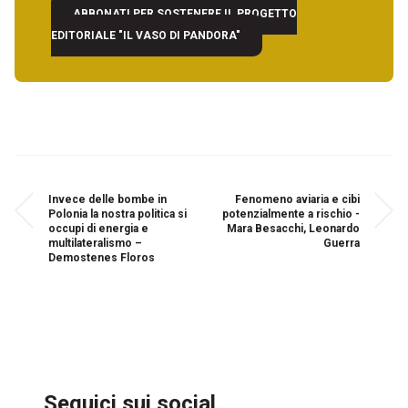
ABBONATI PER SOSTENERE IL PROGETTO
EDITORIALE "IL VASO DI PANDORA"
Invece delle bombe in
Fenomeno aviaria e cibi
Polonia la nostra politica si
potenzialmente a rischio -
occupi di energia e
Mara Besacchi, Leonardo
multilateralismo –
Guerra
Demostenes Floros
Seguici sui social