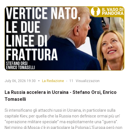
-
July 06, 2026 19:30
La Redazione
-
11
Visualizzazion
La Russia accelera in Ucraina - Stefano Orsi, Enrico
Tomaselli
Si intensificano gli attacchi russi in Ucraina, in particolare sulla
capitale Kiev, per quella che la Russia non definisce ormai più un’
“operazione militare speciale” ma esplicitamente una “guerra”.
Nel mirino di Mosca c’è in particolare la Polonia.L’Europa però non