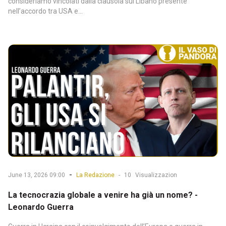
consideriamo vincolati dalla clausola sul Libano presente
nell’accordo tra USA e...
-
June 13, 2026 09:00
La Redazione
-
10
Visualizzazion
La tecnocrazia globale a venire ha già un nome? -
Leonardo Guerra