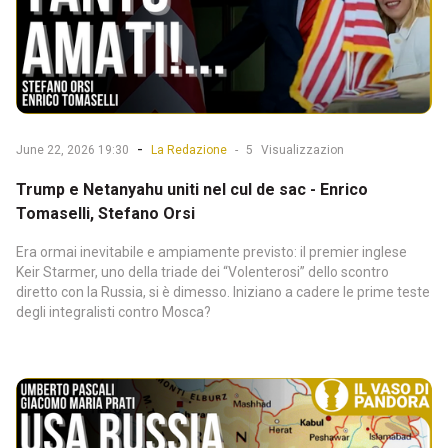
-
June 22, 2026 19:30
La Redazione
-
5
Visualizzazion
Trump e Netanyahu uniti nel cul de sac - Enrico
Tomaselli, Stefano Orsi
Era ormai inevitabile e ampiamente previsto: il premier inglese
Keir Starmer, uno della triade dei “Volenterosi” dello scontro
diretto con la Russia, si è dimesso. Iniziano a cadere le prime teste
degli integralisti contro Mosca?