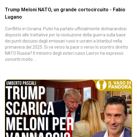
Trump Meloni NATO, un grande cortocircuito - Fabio
Lugano
Conflitto in Ucraina. Putin ha parlato ufficialmente dichiarandosi
disposto alle trattative per la risoluzione della guerra sulla base
dei punti discussi dagli emissari russi e ucraini a Istanbul nella
primavera del 2025. Si va verso la pace o verso lo scontro diretto
NATO Russia? Il ministro degli esteri russo Lavrov ha espresso
concetti molto ...