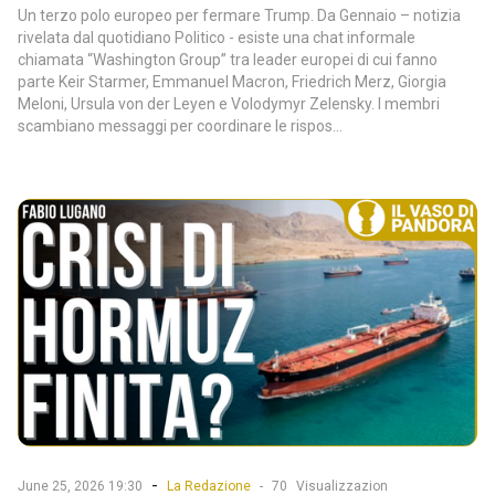
Un terzo polo europeo per fermare Trump. Da Gennaio – notizia
rivelata dal quotidiano Politico - esiste una chat informale
chiamata “Washington Group” tra leader europei di cui fanno
parte Keir Starmer, Emmanuel Macron, Friedrich Merz, Giorgia
Meloni, Ursula von der Leyen e Volodymyr Zelensky. I membri
scambiano messaggi per coordinare le rispos...
-
June 25, 2026 19:30
La Redazione
-
70
Visualizzazion