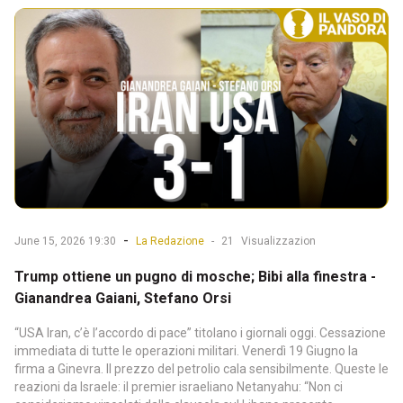
-
June 15, 2026 19:30
La Redazione
-
21
Visualizzazion
Trump ottiene un pugno di mosche; Bibi alla finestra -
Gianandrea Gaiani, Stefano Orsi
“USA Iran, c’è l’accordo di pace” titolano i giornali oggi. Cessazione
immediata di tutte le operazioni militari. Venerdì 19 Giugno la
firma a Ginevra. Il prezzo del petrolio cala sensibilmente. Queste le
reazioni da Israele: il premier israeliano Netanyahu: “Non ci