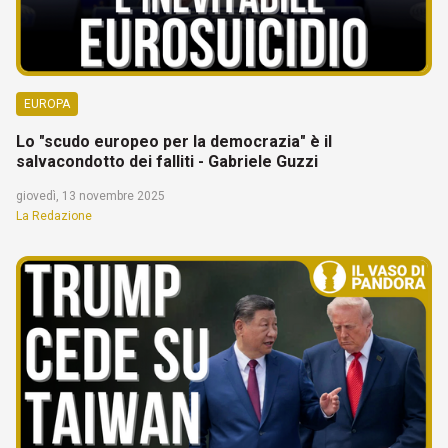
EUROPA
Lo "scudo europeo per la democrazia" è il
salvacondotto dei falliti - Gabriele Guzzi
giovedì, 13 novembre 2025
La Redazione