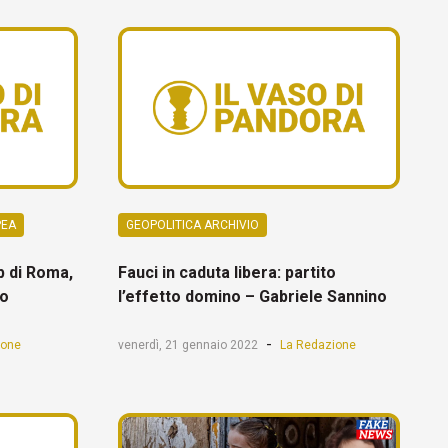
PEA
GEOPOLITICA ARCHIVIO
ub di Roma,
Fauci in caduta libera: partito
no
l’effetto domino – Gabriele Sannino
-
ione
venerdì, 21 gennaio 2022
La Redazione