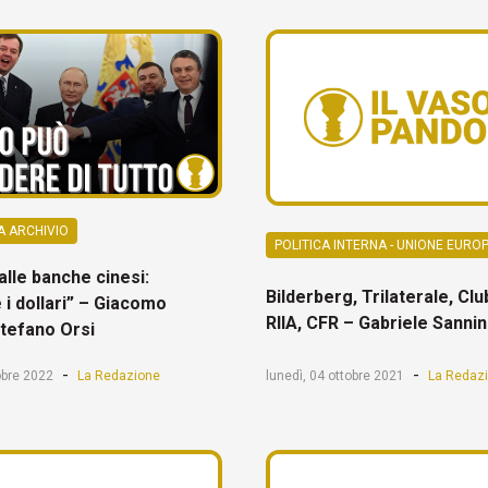
A ARCHIVIO
POLITICA INTERNA - UNIONE EURO
 alle banche cinesi:
Bilderberg, Trilaterale, Cl
 i dollari” – Giacomo
RIIA, CFR – Gabriele Sanni
Stefano Orsi
-
-
obre 2022
La Redazione
lunedì, 04 ottobre 2021
La Redaz