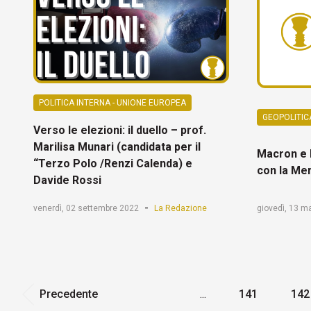
POLITICA INTERNA - UNIONE EUROPEA
GEOPOLITIC
Verso le elezioni: il duello – prof.
Marilisa Munari (candidata per il
Macron e D
“Terzo Polo /Renzi Calenda) e
con la Me
Davide Rossi
-
giovedì, 13 m
venerdì, 02 settembre 2022
La Redazione
Precedente
...
141
142