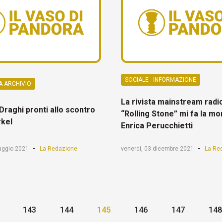
SOCIALE - INFORMAZIONE
A ARCHIVIO
La rivista mainstream radic
raghi pronti allo scontro
“Rolling Stone” mi fa la mo
rkel
Enrica Perucchietti
-
-
aggio 2021
La Redazione
venerdì, 03 dicembre 2021
La Re
143
144
145
146
147
148