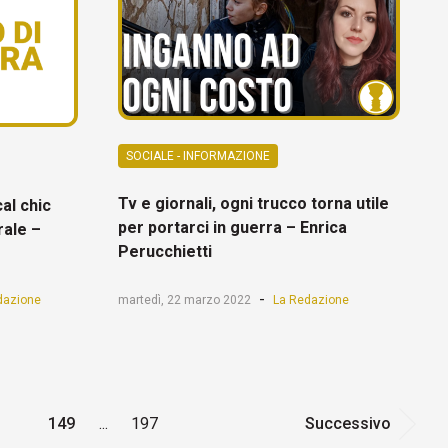
SOCIALE - INFORMAZIONE
Tv e giornali, ogni trucco torna utile
al chic
per portarci in guerra – Enrica
rale –
Perucchietti
-
dazione
martedì, 22 marzo 2022
La Redazione
149
...
197
Successivo