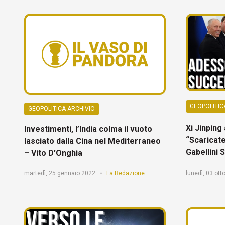
GEOPOLITIC
GEOPOLITICA ARCHIVIO
Xi Jinping
Investimenti, l’India colma il vuoto
“Scaricate
lasciato dalla Cina nel Mediterraneo
Gabellini 
– Vito D’Onghia
-
lunedì, 03 ott
martedì, 25 gennaio 2022
La Redazione