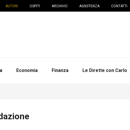
AUTORI
OSPITI
ARCHIVIO
ASSISTENZA
CONTATTI
na
Economia
Finanza
Le Dirette con Carlo
dazione