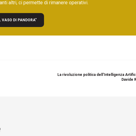
nti altri, ci permette di rimanere operativi.
L VASO DI PANDORA"
La rivoluzione politica dell'Intelligenza Artific
Davide 
e