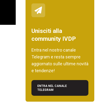
Unisciti alla
community IVDP
Entra nel nostro canale
Telegram e resta sempre
aggiornato sulle ultime novità
e tendenze!
ENTRA NEL CANALE
TELEGRAM