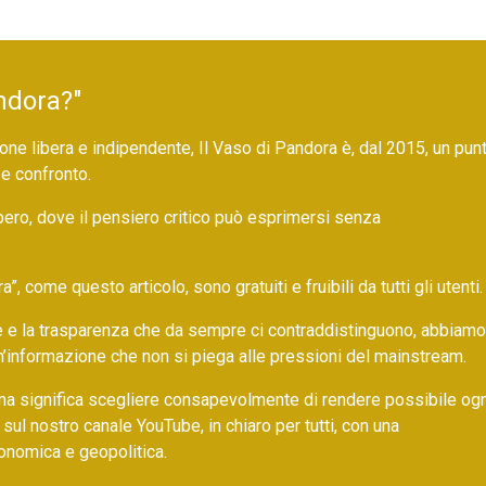
ndora?"
ne libera e indipendente, Il Vaso di Pandora è, dal 2015, un pun
 e confronto.
bero, dove il pensiero critico può esprimersi senza
 come questo articolo, sono gratuiti e fruibili da tutti gli utenti.
ore e la trasparenza che da sempre ci contraddistinguono, abbiamo
un’informazione che non si piega alle pressioni del mainstream.
ma significa scegliere consapevolmente di rendere possibile ogn
 sul nostro canale YouTube, in chiaro per tutti, con una
onomica e geopolitica.