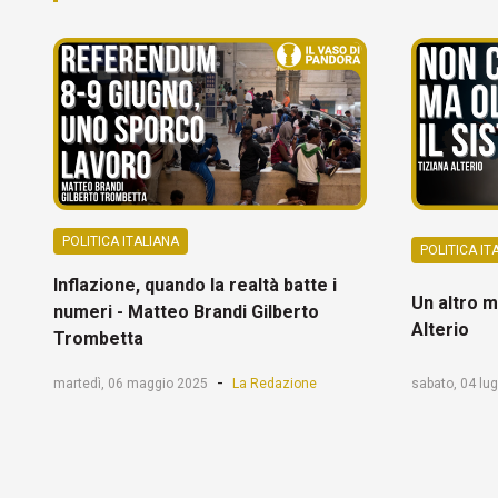
POLITICA ITALIANA
POLITICA IT
Inflazione, quando la realtà batte i
Un altro m
numeri - Matteo Brandi Gilberto
Alterio
Trombetta
-
martedì, 06 maggio 2025
La Redazione
sabato, 04 lug