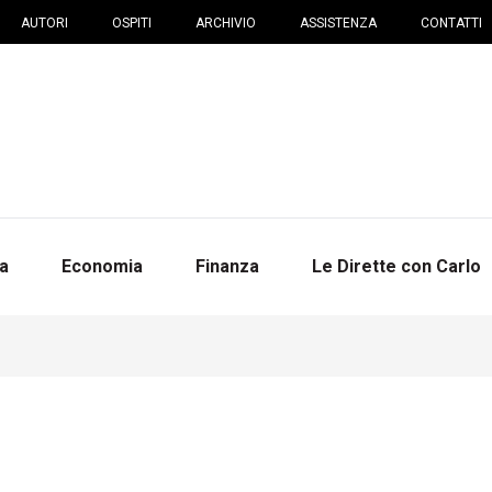
AUTORI
OSPITI
ARCHIVIO
ASSISTENZA
CONTATTI
na
Economia
Finanza
Le Dirette con Carlo