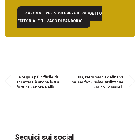
ABBONATI PER SOSTENERE IL PROGETTO
EDITORIALE "IL VASO DI PANDORA"
La regola più difficile da
Usa, retromarcia definitiva
accettare è anche la tua
nel Golfo? - Salvo Ardizzone
fortuna - Ettore Bellò
Enrico Tomaselli
Seguici sui social