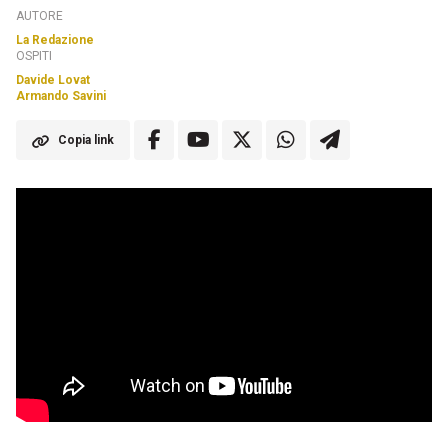
AUTORE
La Redazione
OSPITI
Davide Lovat
Armando Savini
Copia link