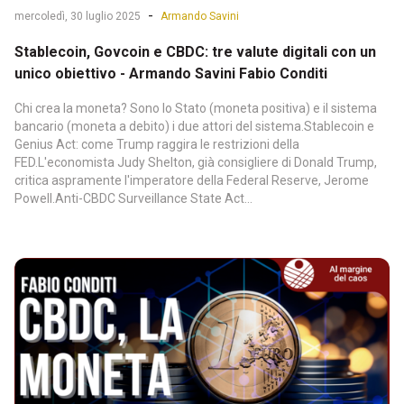
-
mercoledì, 30 luglio 2025
Armando Savini
Stablecoin, Govcoin e CBDC: tre valute digitali con un
unico obiettivo - Armando Savini Fabio Conditi
Chi crea la moneta? Sono lo Stato (moneta positiva) e il sistema
bancario (moneta a debito) i due attori del sistema.Stablecoin e
Genius Act: come Trump raggira le restrizioni della
FED.L'economista Judy Shelton, già consigliere di Donald Trump,
critica aspramente l'imperatore della Federal Reserve, Jerome
Powell.Anti-CBDC Surveillance State Act...