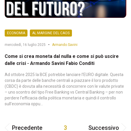
ECONOMIA
AL MARGINE DEL CAOS
-
mercoledì, 16 luglio 2025
Armando Savini
Come si crea moneta dal nulla e come si può uscire
dalle crisi - Armando Savini Fabio Conditi
Ad ottobre 2025 la BCE potrebbe lanciare l’EURO digitale. Questa
corsa da parte delle banche centrali a piazzare il loro prodotto
(CBDC) è dovuta alla necessità di concorrere con le valute private
– uno scontro del tipo Free Banking vs Central Banking – per non
perdere l’efficacia della politica monetaria e quindi il controllo
sull’economia oppu...
Precedente
3
Successivo