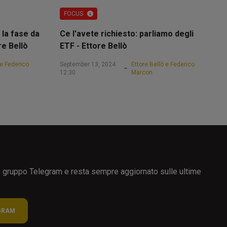
FOCUS
 la fase da
Ce l'avete richiesto: parliamo degli
re Bellò
ETF - Ettore Bellò
 e Federico
September 13, 2024
Ettore Bellò e Federico
-
12:30
Marcon
ro gruppo Telegram e resta sempre aggiornato sulle ultime
GRAM