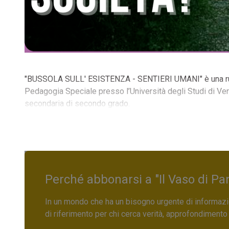
"BUSSOLA SULL' ESISTENZA - SENTIERI UMANI" è una rubr
Pedagogia Speciale presso l’Università degli Studi di Ve
secondaria di secondo grado.
Perché abbonarsi a "Il Vaso di Pa
In un mondo che ha un bisogno urgente di informazio
di riferimento per chi cerca verità, approfondimento