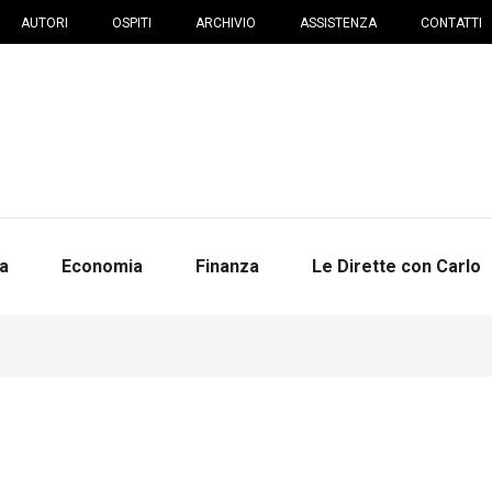
AUTORI
OSPITI
ARCHIVIO
ASSISTENZA
CONTATTI
na
Economia
Finanza
Le Dirette con Carlo