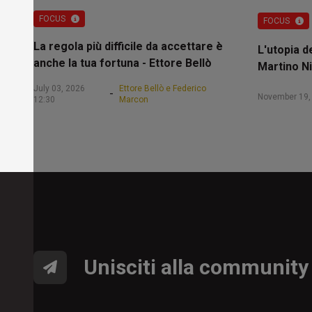
FOCUS
FOCUS
La regola più difficile da accettare è
L'utopia d
anche la tua fortuna - Ettore Bellò
Martino Ni
July 03, 2026
Ettore Bellò e Federico
-
November 19,
12:30
Marcon
Unisciti alla community