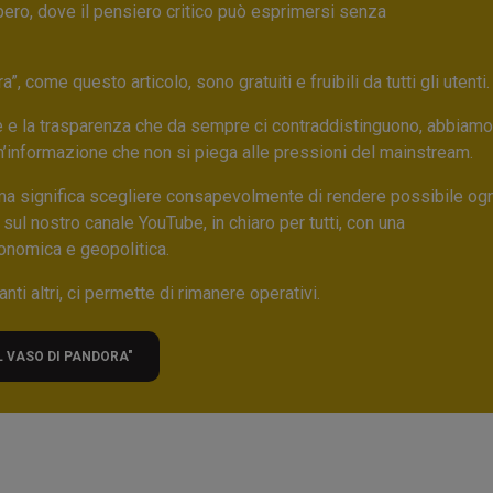
bero, dove il pensiero critico può esprimersi senza
 come questo articolo, sono gratuiti e fruibili da tutti gli utenti.
ore e la trasparenza che da sempre ci contraddistinguono, abbiamo
un’informazione che non si piega alle pressioni del mainstream.
ma significa scegliere consapevolmente di rendere possibile ogn
 sul nostro canale YouTube, in chiaro per tutti, con una
onomica e geopolitica.
nti altri, ci permette di rimanere operativi.
L VASO DI PANDORA"