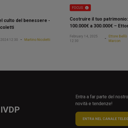
FOCUS
Costruire il tuo patrimonio:
el culto del benessere -
100.000€ a 300.000€ – Etto
coletti
February 14, 2025
Ettore Bellò
-
-
 2024 12:30
Martino Nicoletti
12:30
Marcon
Entra a far parte del nost
novità e tendenze!
 IVDP
ENTRA NEL CANALE TELE