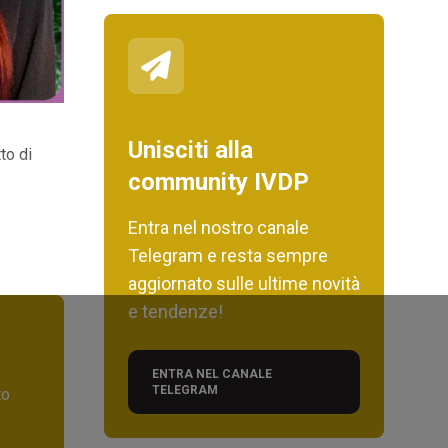
Unisciti alla
to di
community IVDP
Entra nel nostro canale
Telegram e resta sempre
aggiornato sulle ultime novità
e tendenze!
ENTRA NEL CANALE
TELEGRAM
to