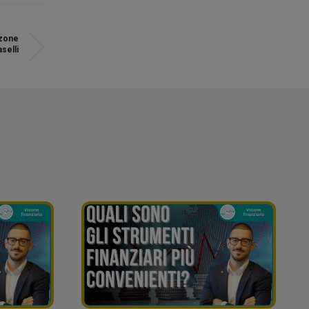
zzone
selli