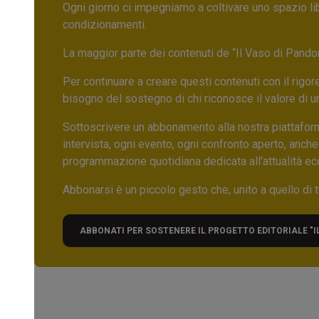
Ogni giorno ci impegniamo a coltivare uno spazio li
condizionamenti.
La maggior parte dei contenuti de “Il Vaso di Pandora”,
Per continuare a creare questi contenuti con il rig
bisogno del sostegno di chi riconosce il valore di 
Sottoscrivere un abbonamento alla nostra piattafor
intervista, ogni evento, ogni confronto aperto, anche
programmazione quotidiana dedicata all’attualità ec
Abbonarsi è un piccolo gesto che, unito a quello di ta
ABBONATI PER SOSTENERE IL PROGETTO EDITORIALE "I