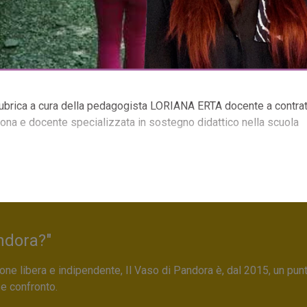
ica a cura della pedagogista LORIANA ERTA docente a contrat
rona e docente specializzata in sostegno didattico nella scuola
ndora?"
ne libera e indipendente, Il Vaso di Pandora è, dal 2015, un pun
 e confronto.