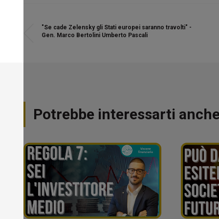
"Se cade Zelensky gli Stati europei saranno travolti" -
Gen. Marco Bertolini Umberto Pascali
Potrebbe interessarti anch