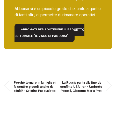
Abbonarsi è un piccolo gesto che, unito a quello
di tanti altri, ci permette di rimanere operativi.
ABBONATI PER SOSTENERE IL PROGETTO
EDITORIALE "IL VASO DI PANDORA"
Perché tornare in famiglia ci
La Russia punta alla fine del
fa sentire piccoli, anche da
conflitto USA Iran - Umberto
adulti? - Cristina Pasqualotto
Pascali, Giacomo Maria Prati