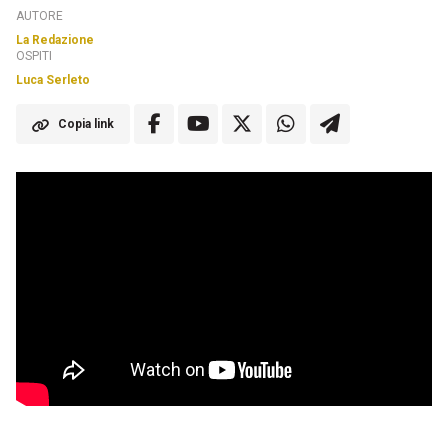
AUTORE
La Redazione
OSPITI
Luca Serleto
Copia link