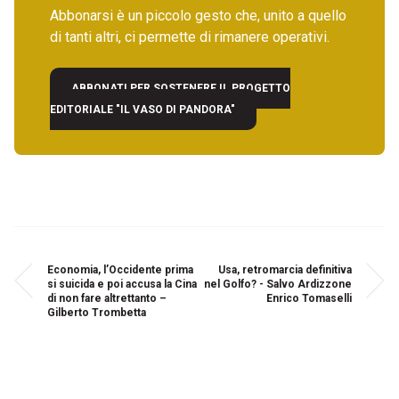
Abbonarsi è un piccolo gesto che, unito a quello
di tanti altri, ci permette di rimanere operativi.
ABBONATI PER SOSTENERE IL PROGETTO
EDITORIALE "IL VASO DI PANDORA"
Economia, l’Occidente prima
Usa, retromarcia definitiva
si suicida e poi accusa la Cina
nel Golfo? - Salvo Ardizzone
di non fare altrettanto –
Enrico Tomaselli
Gilberto Trombetta