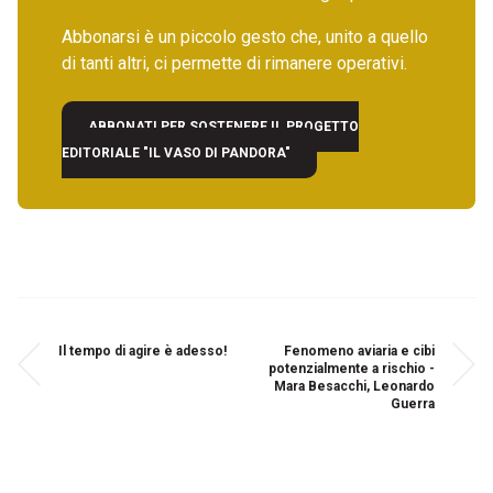
Abbonarsi è un piccolo gesto che, unito a quello
di tanti altri, ci permette di rimanere operativi.
ABBONATI PER SOSTENERE IL PROGETTO
EDITORIALE "IL VASO DI PANDORA"
Il tempo di agire è adesso!
Fenomeno aviaria e cibi
potenzialmente a rischio -
Mara Besacchi, Leonardo
Guerra