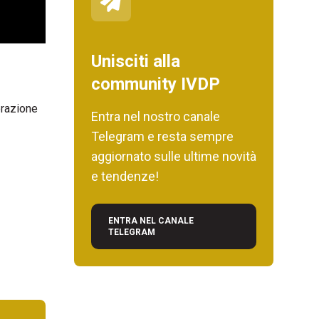
Unisciti alla
community IVDP
erazione
Entra nel nostro canale
Telegram e resta sempre
aggiornato sulle ultime novità
e tendenze!
ENTRA NEL CANALE
TELEGRAM