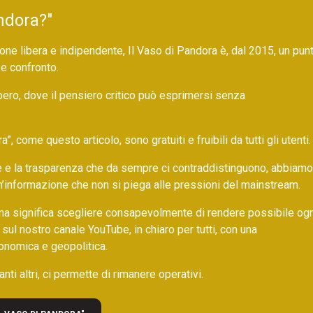
ndora?"
ne libera e indipendente, Il Vaso di Pandora è, dal 2015, un pun
 e confronto.
bero, dove il pensiero critico può esprimersi senza
 come questo articolo, sono gratuiti e fruibili da tutti gli utenti.
ore e la trasparenza che da sempre ci contraddistinguono, abbiamo
un’informazione che non si piega alle pressioni del mainstream.
ma significa scegliere consapevolmente di rendere possibile ogn
 sul nostro canale YouTube, in chiaro per tutti, con una
onomica e geopolitica.
nti altri, ci permette di rimanere operativi.