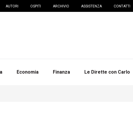
AUTORI
OSPITI
ARCHIVIO
ASSISTENZA
CONTATTI
na
Economia
Finanza
Le Dirette con Carlo