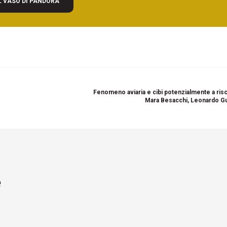
L VASO DI PANDORA"
Fenomeno aviaria e cibi potenzialmente a risc
Mara Besacchi, Leonardo G
e