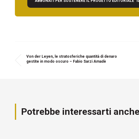
ABBONATI PER SOSTENERE IL PROGETTO EDITORIALE "I
Von der Leyen, le stratosferiche quantità di denaro
gestite in modo oscuro – Fabio Sarzi Amadè
Potrebbe interessarti anch