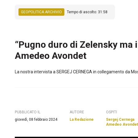
GEOPOLITICA ARCHIVIO
Tempo di ascolto: 31:58
“Pugno duro di Zelensky ma i
Amedeo Avondet
La nostra intervista a SERGEJ CERNEGA in collegamento da Mosca
PUBBLICATO IL
AUTORE
OSPITI
giovedì, 08 febbraio 2024
La Redazione
Sergej Cernega
Amedeo Avondet