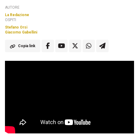
AUTORE
La Redazione
OSPITI
Stefano Orsi
Giacomo Gabellini
Copia link