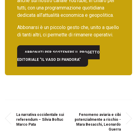
anche sul nostro canale YouTube, in chiaro per
tutti, con una programmazione quotidiana
dedicata all’attualità economica e geopolitica.
Abbonarsi è un piccolo gesto che, unito a quello
di tanti altri, ci permette di rimanere operativi.
ABBONATI PER SOSTENERE IL PROGETTO
EDITORIALE "IL VASO DI PANDORA"
La narrativa occidentale sui
Fenomeno aviaria e cibi
referendum – Silvia Boltuc
potenzialmente a rischio -
Marco Pata
Mara Besacchi, Leonardo
Guerra