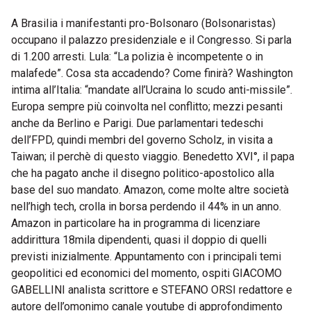
A BrasiIia i manifestanti pro-Bolsonaro (Bolsonaristas)
occupano il palazzo presidenziale e il Congresso. Si parla
di 1.200 arresti. Lula: “La polizia è incompetente o in
malafede”. Cosa sta accadendo? Come finirà? Washington
intima all’Italia: “mandate all’Ucraina lo scudo anti-missile”.
Europa sempre più coinvolta nel conflitto; mezzi pesanti
anche da Berlino e Parigi. Due parlamentari tedeschi
dell’FPD, quindi membri del governo Scholz, in visita a
Taiwan; il perchè di questo viaggio. Benedetto XVI°, il papa
che ha pagato anche il disegno politico-apostolico alla
base del suo mandato. Amazon, come molte altre società
nell’high tech, crolla in borsa perdendo il 44% in un anno.
Amazon in particolare ha in programma di licenziare
addirittura 18mila dipendenti, quasi il doppio di quelli
previsti inizialmente. Appuntamento con i principali temi
geopolitici ed economici del momento, ospiti GIACOMO
GABELLINI analista scrittore e STEFANO ORSI redattore e
autore dell’omonimo canale youtube di approfondimento