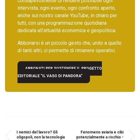
consapevolmente di rendere possibile ogni
intervista, ogni evento, ogni confronto aperto,
anche sul nostro canale YouTube, in chiaro per
tutti, con una programmazione quotidiana
dedicata all’attualità economica e geopolitica.
Abbonarsi è un piccolo gesto che, unito a quello
di tanti altri, ci permette di rimanere operativi.
ABBONATI PER SOSTENERE IL PROGETTO
EDITORIALE "IL VASO DI PANDORA"
I nemici del lavoro? Gli
Fenomeno aviaria e cibi
oligopoli, non la tecnologia
potenzialmente a rischio -